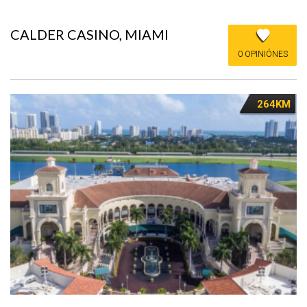
CALDER CASINO, MIAMI
0 OPINIÓNES
264KM