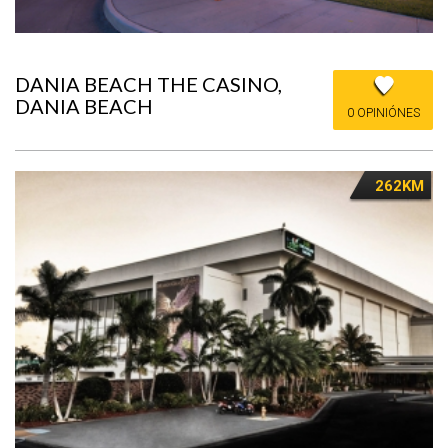
DANIA BEACH THE CASINO,
DANIA BEACH
0 OPINIÓNES
262KM