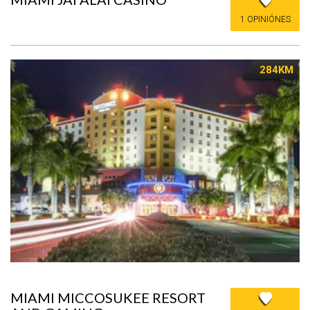
1 OPINIÓNES
284KM
MIAMI MICCOSUKEE RESORT