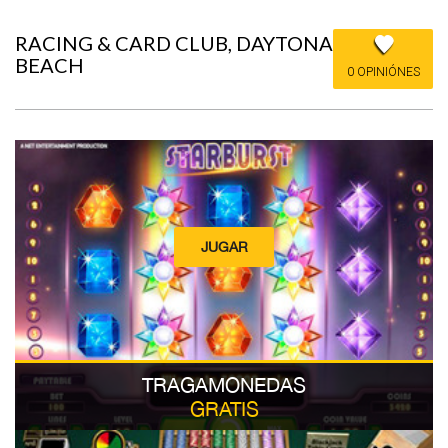
RACING & CARD CLUB, DAYTONA
BEACH
0 OPINIÓNES
JUGAR
TRAGAMONEDAS
GRATIS