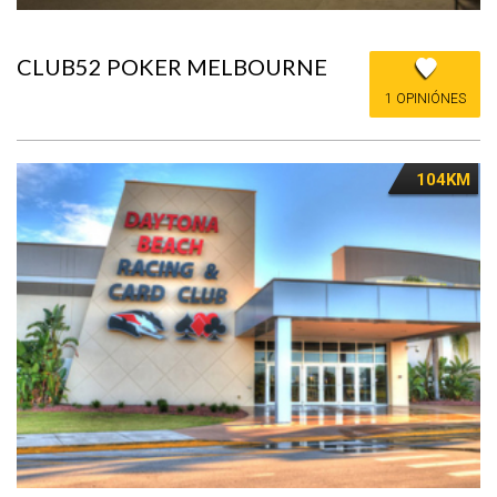
CLUB52 POKER MELBOURNE
1 OPINIÓNES
104KM