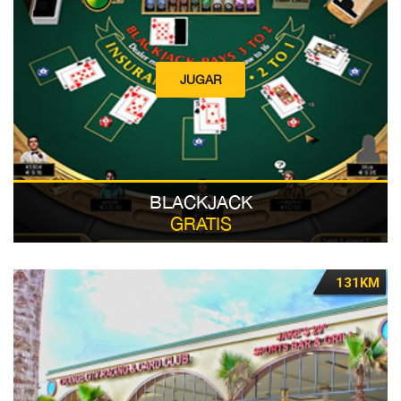
JUGAR
BLACKJACK
GRATIS
131KM