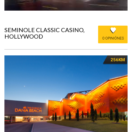
SEMINOLE CLASSIC CASINO,
HOLLYWOOD
0 OPINIÓNES
256KM