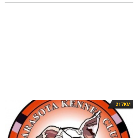
217KM