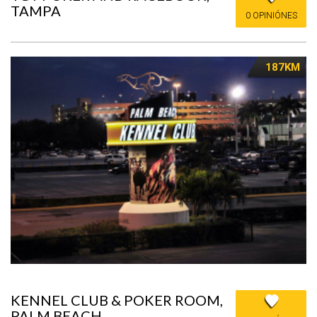
TAMPA
0 OPINIÓNES
187KM
KENNEL CLUB & POKER ROOM,
PALM BEACH