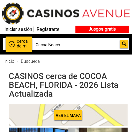
Iniciar sesión
Registrarte
Juegos gratis
cerca
de mi
Inicio
Búsqueda
CASINOS cerca de COCOA
BEACH, FLORIDA - 2026 Lista
Actualizada
VER EL MAPA