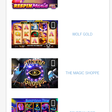
WOLF GOLD
THE MAGIC SHOPPE