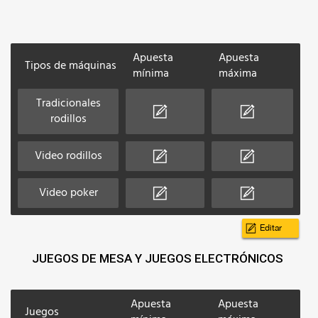
Apuesta
Apuesta
Tipos de máquinas
mínima
máxima
Tradicionales
rodillos
Video rodillos
Video poker
Editar
JUEGOS DE MESA Y JUEGOS ELECTRÓNICOS
Apuesta
Apuesta
Juegos