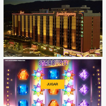
JUGAR