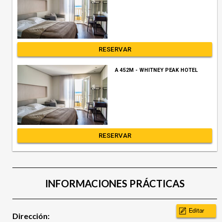
RESERVAR
A 452M - WHITNEY PEAK HOTEL
RESERVAR
INFORMACIONES PRÁCTICAS
Editar
Dirección: