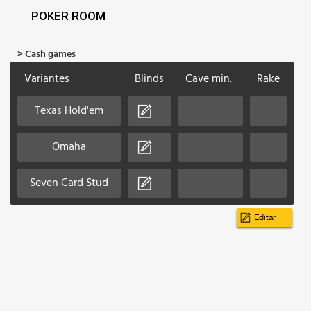
POKER ROOM
> Cash games
Variantes
Blinds
Cave min.
Rake
Texas Hold'em
Omaha
Seven Card Stud
Editar