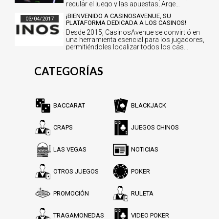
regular el juego y las apuestas, Arge…
¡BIENVENIDO A CASINOSAVENUE, SU
03/04/2017
PLATAFORMA DEDICADA A LOS CASINOS!
Desde 2015, CasinosAvenue se convirtió en
una herramienta esencial para los jugadores,
permitiéndoles localizar todos los cas…
CATEGORÍAS
BACCARAT
BLACKJACK
CRAPS
JUEGOS CHINOS
LAS VEGAS
NOTICIAS
OTROS JUEGOS
POKER
PROMOCIÓN
RULETA
TRAGAMONEDAS
VIDEO POKER