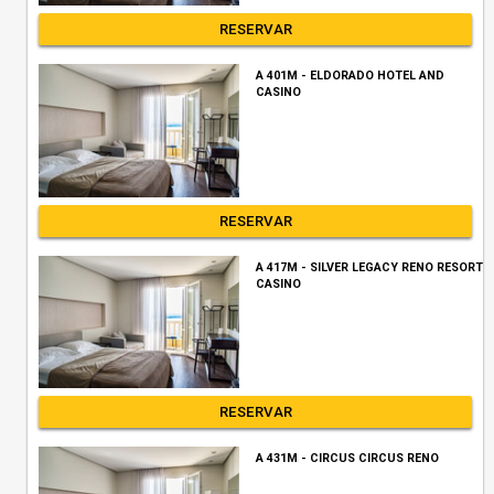
RESERVAR
A 401M - ELDORADO HOTEL AND
CASINO
RESERVAR
A 417M - SILVER LEGACY RENO RESORT
CASINO
RESERVAR
A 431M - CIRCUS CIRCUS RENO