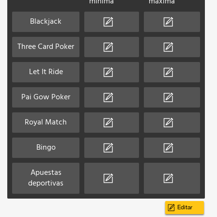
mínima
máxima
Blackjack
Three Card Poker
Let It Ride
Pai Gow Poker
Royal Match
Bingo
Apuestas
deportivas
Editar