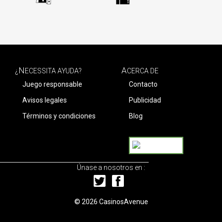
N
A
¿
ECESSITA AYUDA?
CERCA DE
Juego responsable
Contacto
Avisos legales
Publicidad
Términos y condiciones
Blog
Únase a nosotros en :
© 2026
CasinosAvenue