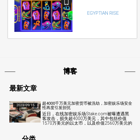
EGYPTIAN RISE
博客
最新文章
超4000千万美元加密货币被洗劫，加密娱乐场安全
2023/09/15
性再度引发担忧
近日，在线加密娱乐场Stake.com被曝遭遇黑
客攻击，损失超4000万美元，其中包括价值
1570万美元的以太币，以及价值2560万美元的
币安智能链。这一消息可以说是令所有人都大
为震惊。 首先，Stake.com是全球最大的在线
分类
加密娱乐场，而根据最新…