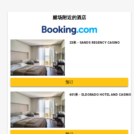
赌场附近的酒店
23米 - SANDS REGENCY CASINO
预订
401米 - ELDORADO HOTEL AND CASINO