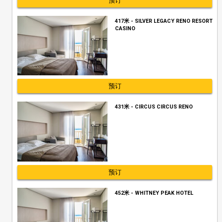
预订
417米 - SILVER LEGACY RENO RESORT
CASINO
预订
431米 - CIRCUS CIRCUS RENO
预订
452米 - WHITNEY PEAK HOTEL