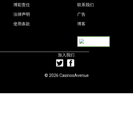
博彩责任
联系我们
法律声明
广告
使用条款
博客
加入我们:
© 2026
CasinosAvenue