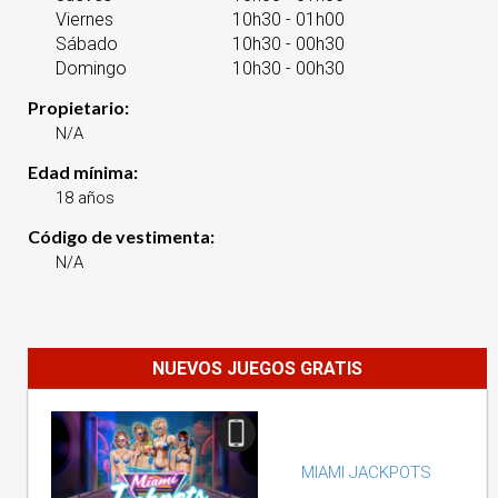
Viernes
10h30 - 01h00
Sábado
10h30 - 00h30
Domingo
10h30 - 00h30
Propietario:
N/A
Edad mínima:
18 años
Código de vestimenta:
N/A
NUEVOS JUEGOS GRATIS
MIAMI JACKPOTS