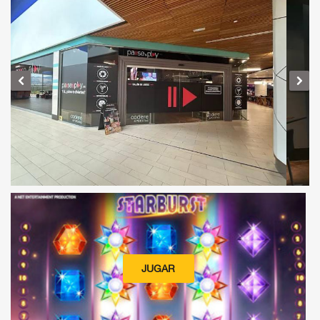
JUGAR