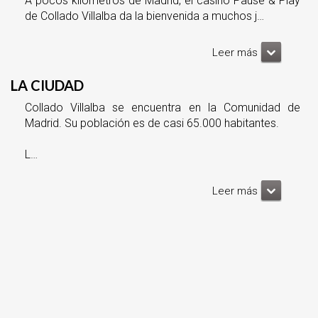
A pocos kilómetros de Madrid, el casino Pause & Play
de Collado Villalba da la bienvenida a muchos j…
Leer más
LA CIUDAD
Collado Villalba se encuentra en la Comunidad de
Madrid. Su población es de casi 65.000 habitantes.
L…
Leer más