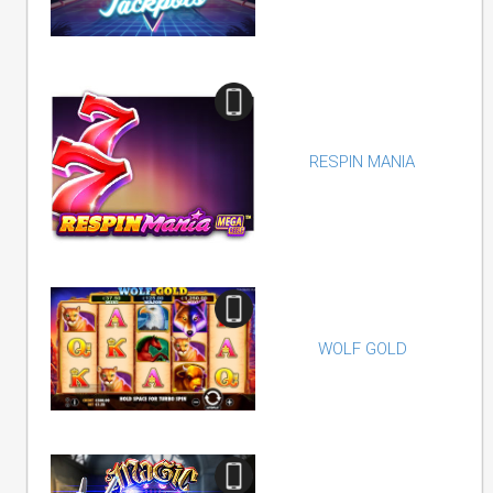
RESPIN MANIA
WOLF GOLD