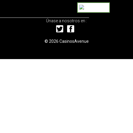
Únase a nosotros en :
© 2026
CasinosAvenue