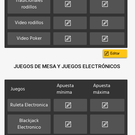
Tradicionales
rodillos
Video rodillos
Video Poker
Editar
JUEGOS DE MESA Y JUEGOS ELECTRÓNICOS
Apuesta
Apuesta
Juegos
mínima
máxima
Ruleta Electronica
Blackjack
Electronico