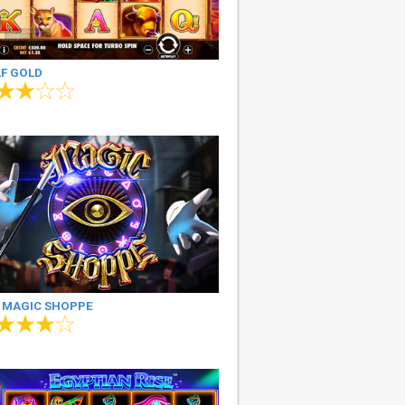
F GOLD
 MAGIC SHOPPE