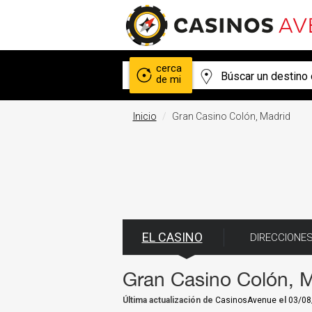
cerca
de mi
Inicio
Gran Casino Colón, Madrid
EL CASINO
DIRECCIONE
Gran Casino Colón, 
Última actualización de
CasinosAvenue
el
03/08