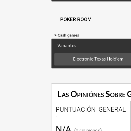
POKER ROOM
> Cash games
Variantes
Electronic Texas Hold'em
Las Opiniónes Sobre 
PUNTUACIÓN GENERAL
:
N/A
(0 Opiniónes)