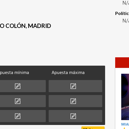
N/
Políti
N/
NO COLÓN, MADRID
puesta mínima
Apuesta máxima
MIA