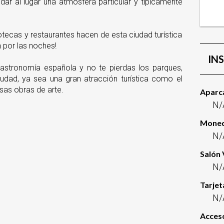
dar al lugar una atmósfera particular y típicamente
tecas y restaurantes hacen de esta ciudad turística
 por las noches!
IN
gastronomía española y no te pierdas los parques,
ciudad, ya sea una gran atracción turística como el
as obras de arte.
Aparc
N/
Moned
N/
Salón 
N/
Tarjet
N/
Acceso