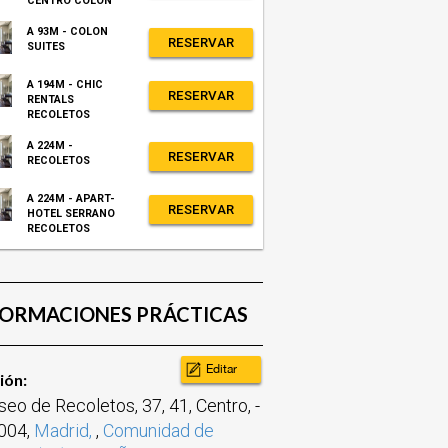
CENTRO COLÓN
A 93M - COLON
RESERVAR
SUITES
A 194M - CHIC
RESERVAR
RENTALS
RECOLETOS
A 224M -
RESERVAR
RECOLETOS
A 224M - APART-
RESERVAR
HOTEL SERRANO
RECOLETOS
FORMACIONES PRÁCTICAS
Editar
ión:
eo de Recoletos, 37, 41, Centro,
-
004,
Madrid,
,
Comunidad de