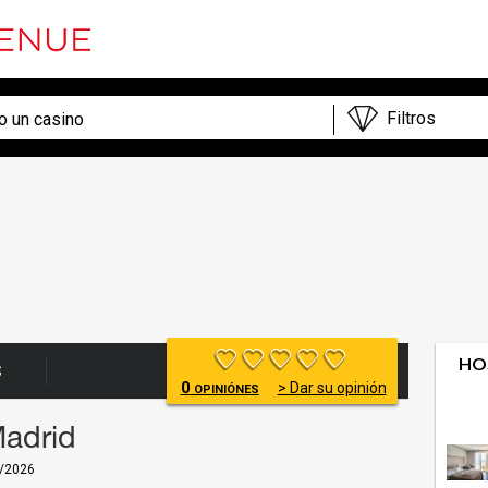
HO
S
0
> Dar su opinión
OPINIÓNES
Madrid
/2026