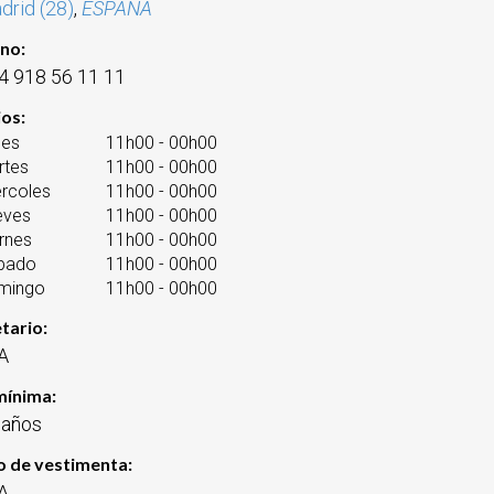
drid (28)
,
ESPAÑA
no:
4 918 56 11 11
os:
nes
11h00 - 00h00
rtes
11h00 - 00h00
rcoles
11h00 - 00h00
eves
11h00 - 00h00
rnes
11h00 - 00h00
bado
11h00 - 00h00
mingo
11h00 - 00h00
tario:
A
mínima:
 años
 de vestimenta:
A