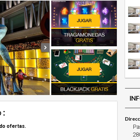
JUGAR
TRAGAMONEDAS
GRATIS
JUGAR
BLACKJACK
GRATIS
IN
 :
Direcc
do ofertas.
Pas
28