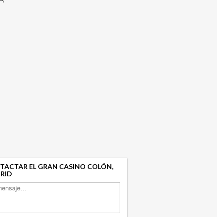
TACTAR EL GRAN CASINO COLÓN,
RID