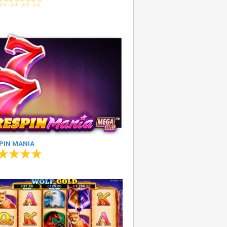
PIN MANIA