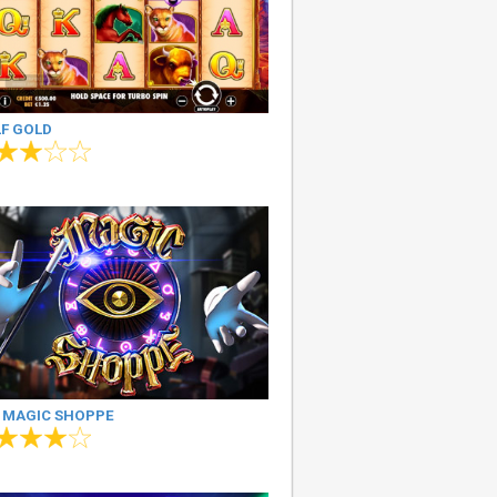
F GOLD
 MAGIC SHOPPE