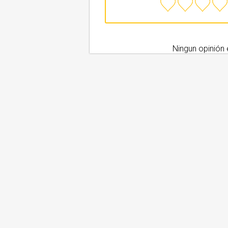
Ningun opinión