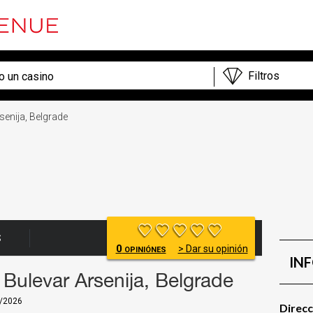
enija, Belgrade
S
0
> Dar su opinión
OPINIÓNES
IN
Bulevar Arsenija, Belgrade
/2026
Direcc