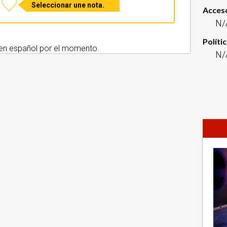
Seleccionar une nota.
Acceso
N/
Políti
 en español por el momento.
N/