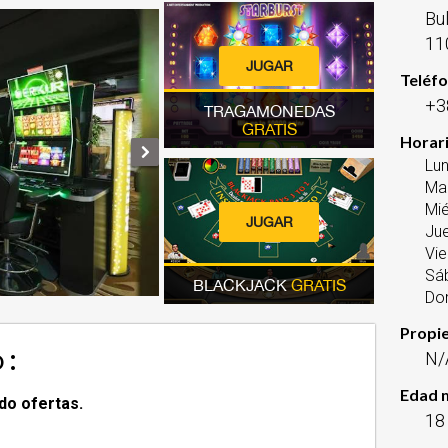
Bul
11
JUGAR
Teléfo
+3
TRAGAMONEDAS
GRATIS
Horari
Lu
Ma
Mié
JUGAR
Ju
Vie
Sá
BLACKJACK
GRATIS
Do
Propie
 :
N/
Edad 
do ofertas.
18