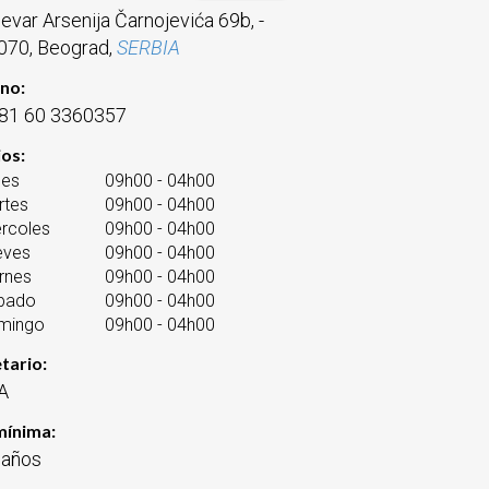
evar Arsenija Čarnojevića 69b,
-
070,
Beograd,
SERBIA
no:
81 60 3360357
os:
nes
09h00 - 04h00
rtes
09h00 - 04h00
rcoles
09h00 - 04h00
eves
09h00 - 04h00
rnes
09h00 - 04h00
bado
09h00 - 04h00
mingo
09h00 - 04h00
tario:
A
mínima:
 años