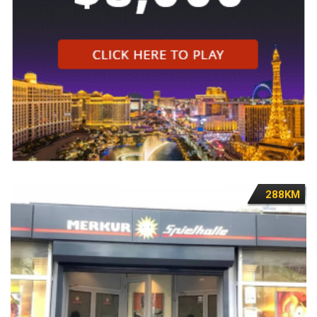
288KM