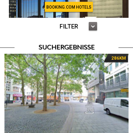
BOOKING.COM HOTELS
FILTER
SUCHERGEBNISSE
286KM