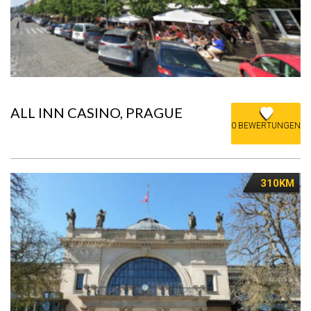
ALL INN CASINO, PRAGUE
0 BEWERTUNGEN
310KM