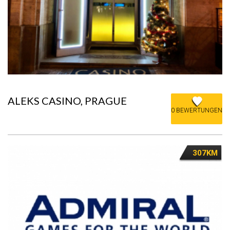
ALEKS CASINO, PRAGUE
0 BEWERTUNGEN
307KM