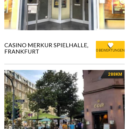
CASINO MERKUR SPIELHALLE,
FRANKFURT
0 BEWERTUNGEN
288KM