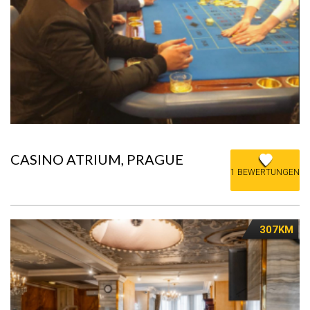
CASINO ATRIUM, PRAGUE
1 BEWERTUNGEN
307KM