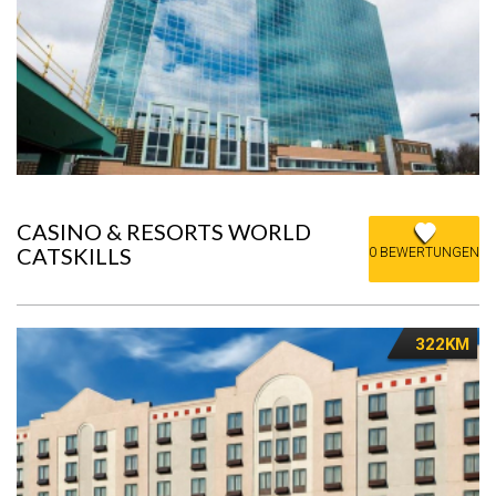
CASINO & RESORTS WORLD
CATSKILLS
0 BEWERTUNGEN
322KM