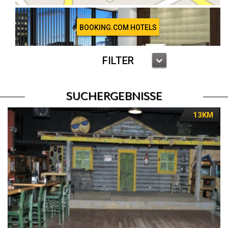
BOOKING.COM HOTELS
FILTER
SUCHERGEBNISSE
13KM