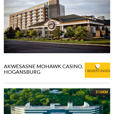
AKWESASNE MOHAWK CASINO,
HOGANSBURG
1 BEWERTUNGEN
310KM