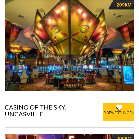
209KM
CASINO OF THE SKY,
UNCASVILLE
0 BEWERTUNGEN
209KM