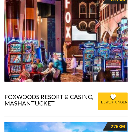
FOXWOODS RESORT & CASINO,
MASHANTUCKET
1 BEWERTUNGEN
275KM