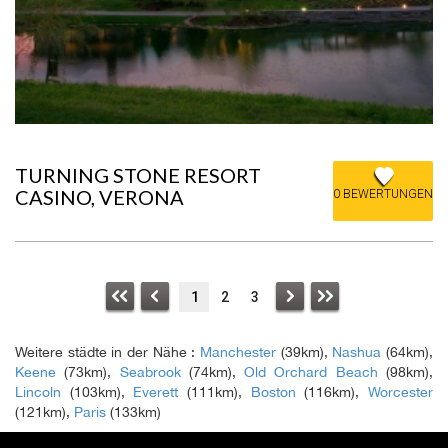
TURNING STONE RESORT
CASINO, VERONA
0 BEWERTUNGEN
1
2
3
Weitere städte in der Nähe :
Manchester
(39km),
Nashua
(64km),
Keene
(73km),
Seabrook
(74km),
Old Orchard Beach
(98km),
Lincoln
(103km),
Everett
(111km),
Boston
(116km),
Worcester
(121km),
Paris
(133km)