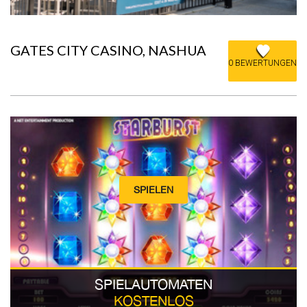
GATES CITY CASINO, NASHUA
0 BEWERTUNGEN
SPIELEN
SPIELAUTOMATEN
KOSTENLOS