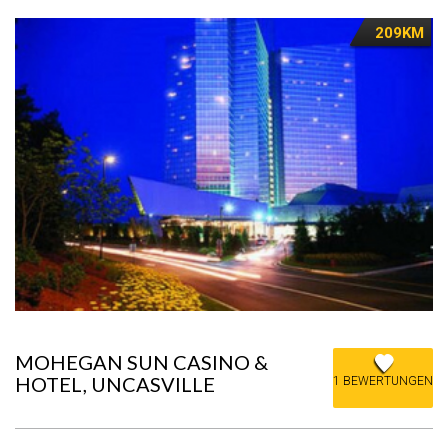
209KM
MOHEGAN SUN CASINO &
HOTEL, UNCASVILLE
1 BEWERTUNGEN