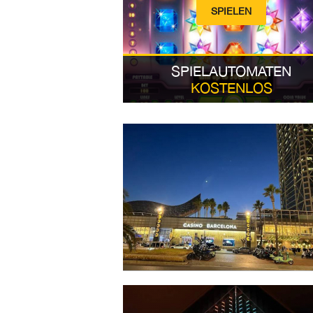
SPIELEN
SPIELAUTOMATEN
KOSTENLOS