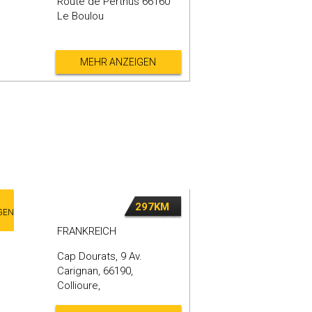
Route de Perthus
66160
Le Boulou
MEHR ANZEIGEN
297KM
GEN
FRANKREICH
Cap Dourats, 9 Av.
Carignan,
66190,
Collioure,