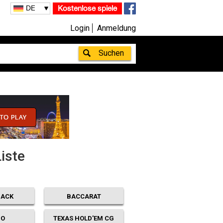
DE
Kostenlose spiele
Login
Anmeldung
iste
JACK
BACCARAT
GO
TEXAS HOLD'EM CG