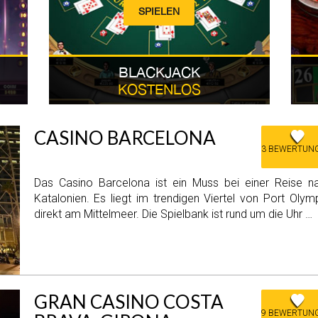
SPIELEN
BLACKJACK
KOSTENLOS
CASINO BARCELONA
3 BEWERTUN
Das Casino Barcelona ist ein Muss bei einer Reise n
Katalonien. Es liegt im trendigen Viertel von Port Olymp
direkt am Mittelmeer. Die Spielbank ist rund um die Uhr …
GRAN CASINO COSTA
9 BEWERTUN