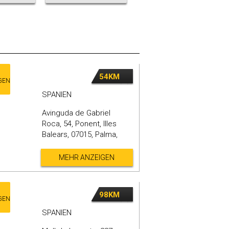
54KM
GEN
SPANIEN
Avinguda de Gabriel
Roca, 54, Ponent, Illes
Balears,
07015,
Palma,
MEHR ANZEIGEN
98KM
GEN
SPANIEN