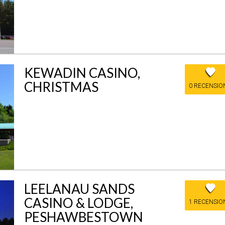
KEWADIN CASINO,
CHRISTMAS
0 RECENSIO
LEELANAU SANDS
CASINO & LODGE,
1 RECENSIO
PESHAWBESTOWN