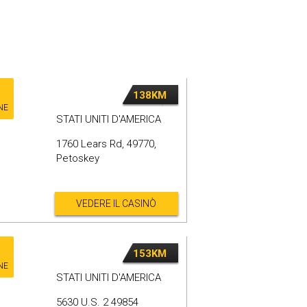
138KM
NE
STATI UNITI D'AMERICA
1760 Lears Rd,
49770,
Petoskey
VEDERE IL CASINÒ
153KM
NE
STATI UNITI D'AMERICA
5630 U.S. 2
49854