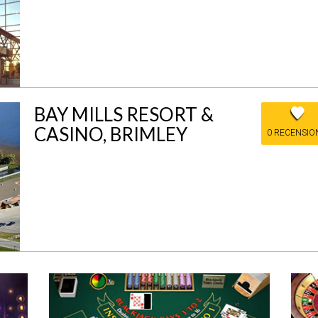
BAY MILLS RESORT &
CASINO, BRIMLEY
0 RECENSIO