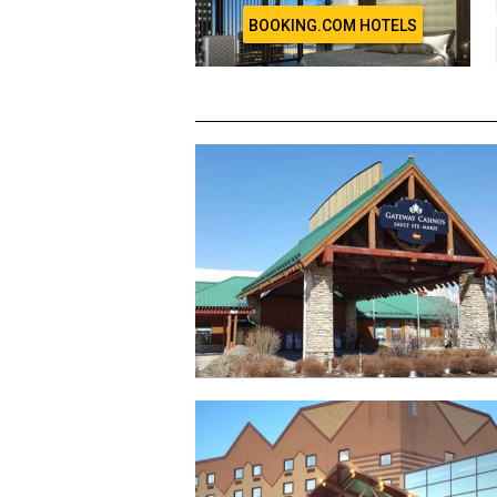
BOOKING.COM HOTELS