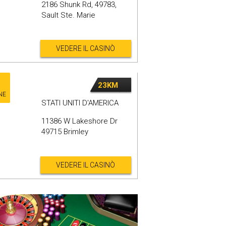
2186 Shunk Rd,
49783,
Sault Ste. Marie
VEDERE IL CASINÒ
23KM
NE
STATI UNITI D'AMERICA
11386 W Lakeshore Dr
49715
Brimley
VEDERE IL CASINÒ