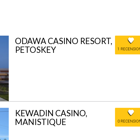
ODAWA CASINO RESORT,
PETOSKEY
1 RECENSIO
KEWADIN CASINO,
MANISTIQUE
0 RECENSIO