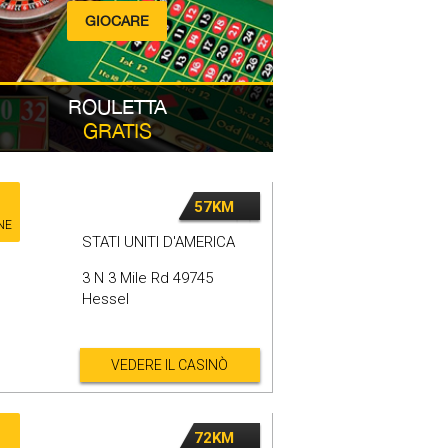
GIOCARE
ROULETTA
GRATIS
57KM
NE
STATI UNITI D'AMERICA
3 N 3 Mile Rd
49745
Hessel
VEDERE IL CASINÒ
72KM