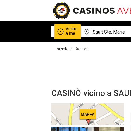
Vicino
a me
Iniziale
Ricerca
CASINÒ vicino a SAU
MAPPA