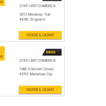
NE
STATI UNITI D'AMERICA
3015 Mackinac Trail
49781
St Ignace
VEDERE IL CASINÒ
88KM
NE
STATI UNITI D'AMERICA
1080 S Nicolet Street
49701
Mackinaw City
VEDERE IL CASINÒ