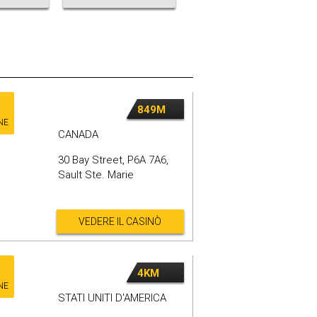
849M
NE
CANADA
30 Bay Street,
P6A 7A6,
Sault Ste. Marie
VEDERE IL CASINÒ
4KM
NE
STATI UNITI D'AMERICA