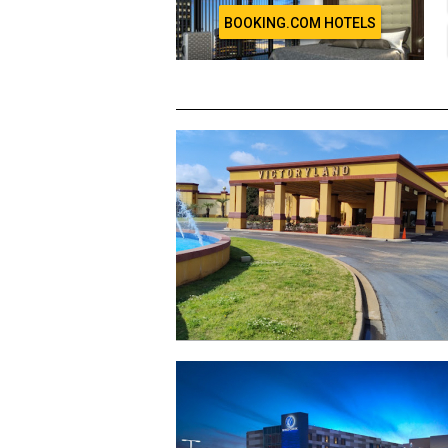
BOOKING.COM HOTELS