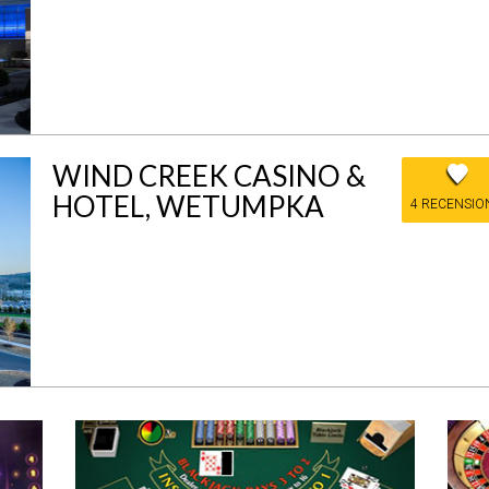
WIND CREEK CASINO &
HOTEL, WETUMPKA
4 RECENSIO