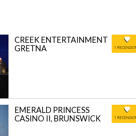
CREEK ENTERTAINMENT
GRETNA
1 RECENSIO
EMERALD PRINCESS
CASINO II, BRUNSWICK
1 RECENSIO