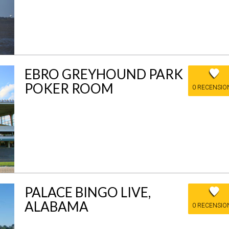
EBRO GREYHOUND PARK
POKER ROOM
0 RECENSIO
PALACE BINGO LIVE,
ALABAMA
0 RECENSIO