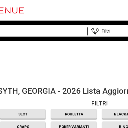
SYTH, GEORGIA - 2026 Lista Aggior
FILTRI
SLOT
ROULETTA
BLACK
CRAPS
POKER VARIANTI
BIN