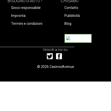
BISOGNO
CHI
DI AIUTO ?
SIAMO
Gioco responsabile
Contatto
Impronta
Pubblicità
Termini e condizioni
Blog
Unisciti a noi su:
© 2026
CasinosAvenue