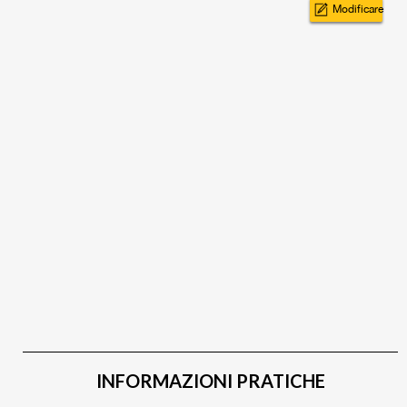
Modificare
INFORMAZIONI PRATICHE