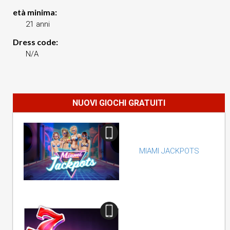
età minima:
21 anni
Dress code:
N/A
NUOVI GIOCHI GRATUITI
MIAMI JACKPOTS