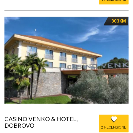
303KM
CASINO VENKO & HOTEL,
DOBROVO
2 RECENSIONE