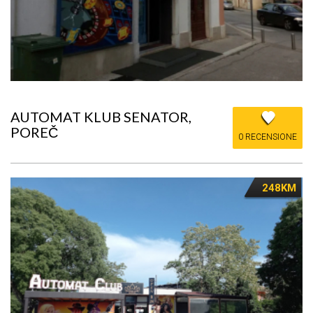
AUTOMAT KLUB SENATOR,
POREČ
0 RECENSIONE
248KM