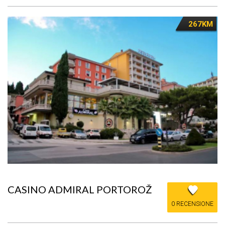
267KM
CASINO ADMIRAL PORTOROŽ
0 RECENSIONE