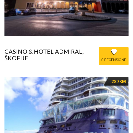
CASINO & HOTEL ADMIRAL,
ŠKOFIJE
0 RECENSIONE
287KM