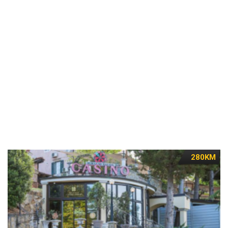
280KM