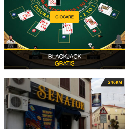
GIOCARE
BLACKJACK
GRATIS
246KM