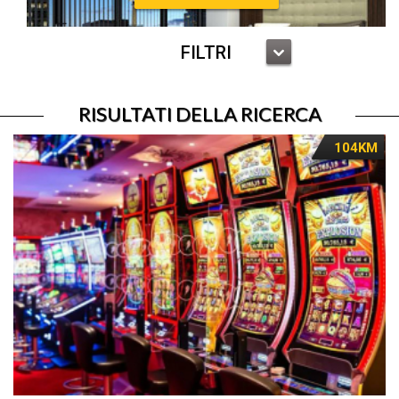
FILTRI
RISULTATI DELLA RICERCA
104KM