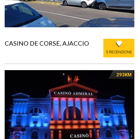
CASINO DE CORSE, AJACCIO
3 RECENSIONE
293KM