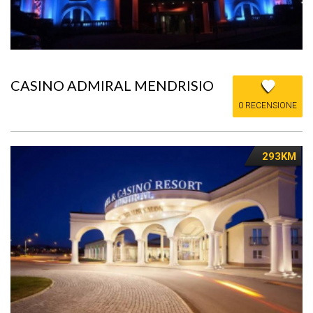
CASINO ADMIRAL MENDRISIO
0 RECENSIONE
293KM