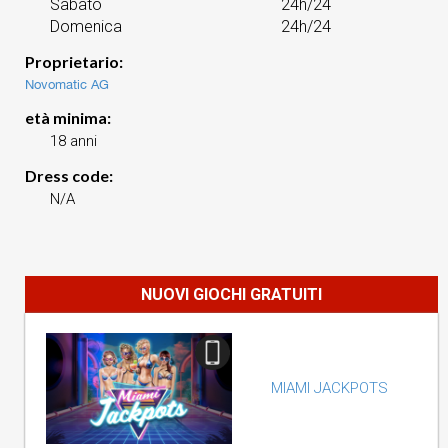
Sabato
24h/24
Domenica
24h/24
Proprietario:
Novomatic AG
età minima:
18 anni
Dress code:
N/A
NUOVI GIOCHI GRATUITI
MIAMI JACKPOTS