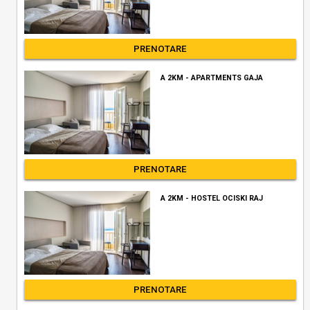
PRENOTARE
A 2KM - APARTMENTS GAJA
PRENOTARE
A 2KM - HOSTEL OCISKI RAJ
PRENOTARE