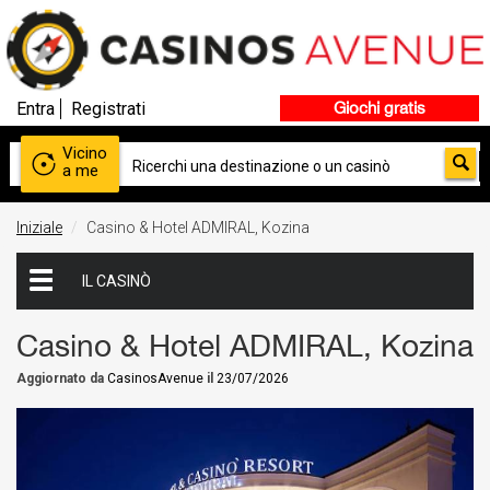
Entra
Registrati
Giochi gratis
Vicino
a me
Iniziale
Casino & Hotel ADMIRAL, Kozina
IL CASINÒ
Casino & Hotel ADMIRAL, Kozina
Aggiornato da
CasinosAvenue
il
23/07/2026