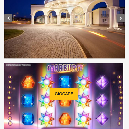
GIOCARE