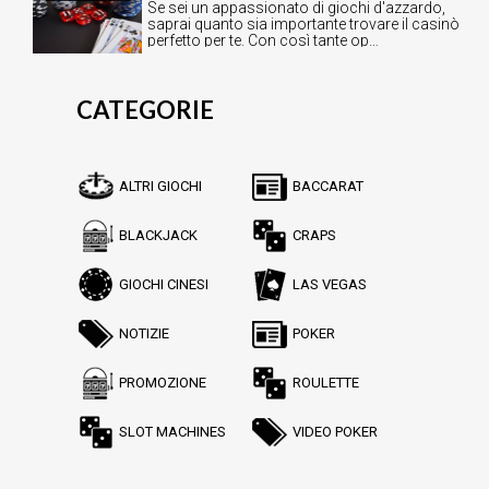
Se sei un appassionato di giochi d'azzardo,
saprai quanto sia importante trovare il casinò
perfetto per te. Con così tante op…
CATEGORIE
ALTRI GIOCHI
BACCARAT
BLACKJACK
CRAPS
GIOCHI CINESI
LAS VEGAS
NOTIZIE
POKER
PROMOZIONE
ROULETTE
SLOT MACHINES
VIDEO POKER