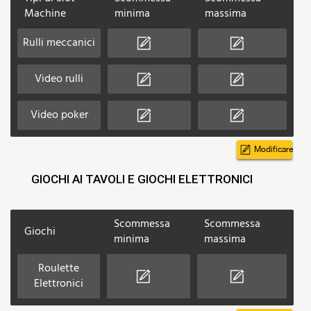
Machine
minima
massima
Rulli meccanici
Video rulli
Video poker
Modificare
GIOCHI AI TAVOLI E GIOCHI ELETTRONICI
Scommessa
Scommessa
Giochi
minima
massima
Roulette
Elettronici