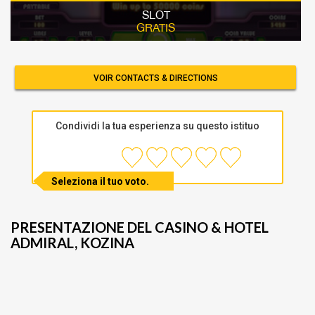
SLOT
GRATIS
VOIR CONTACTS & DIRECTIONS
Condividi la tua esperienza su questo istituo
Seleziona il tuo voto.
PRESENTAZIONE DEL CASINO & HOTEL
ADMIRAL, KOZINA