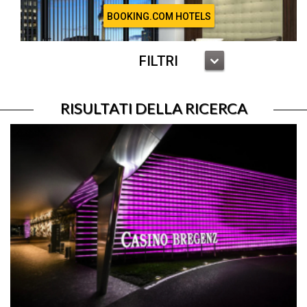
BOOKING.COM HOTELS
FILTRI
RISULTATI DELLA RICERCA