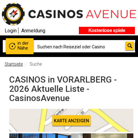
Login
Anmeldung
Kostenlose spiele
in der
Nähe
Startseite
Suche
CASINOS in VORARLBERG -
2026 Aktuelle Liste -
CasinosAvenue
KARTE ANZEIGEN