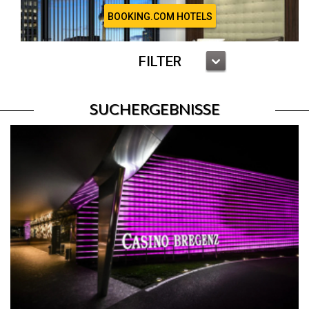
BOOKING.COM HOTELS
FILTER
SUCHERGEBNISSE