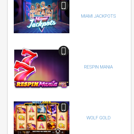
MIAMI JACKPOTS
RESPIN MANIA
WOLF GOLD