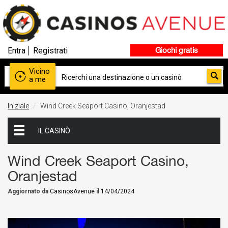
Entra
Registrati
Giochi gratis
Vicino
a me
Iniziale
Wind Creek Seaport Casino, Oranjestad
IL CASINÒ
Wind Creek Seaport Casino,
Oranjestad
Aggiornato da
CasinosAvenue
il
14/04/2024