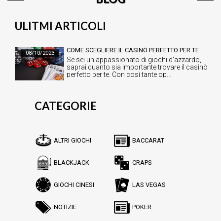
ULITMI ARTICOLI
COME SCEGLIERE IL CASINÒ PERFETTO PER TE
08/10/2023
Se sei un appassionato di giochi d'azzardo,
saprai quanto sia importante trovare il casinò
perfetto per te. Con così tante op…
CATEGORIE
ALTRI GIOCHI
BACCARAT
BLACKJACK
CRAPS
GIOCHI CINESI
LAS VEGAS
NOTIZIE
POKER