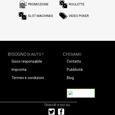
PROMOZIONE
ROULETTE
SLOT MACHINES
VIDEO POKER
BISOGNO
CHI
DI AIUTO ?
SIAMO
Gioco responsabile
Contatto
Impronta
Pubblicità
Termini e condizioni
Blog
Unisciti a noi su: