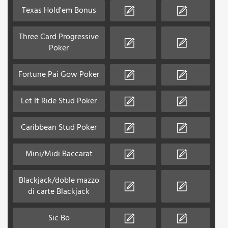
Texas Hold'em Bonus
Three Card Progressive
Poker
Fortune Pai Gow Poker
Let It Ride Stud Poker
Caribbean Stud Poker
Mini/Midi Baccarat
Blackjack/doble mazzo
di carte Blackjack
Sic Bo