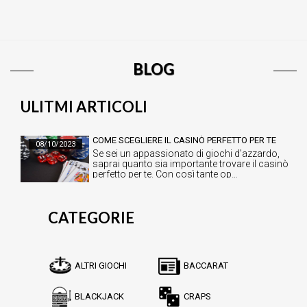
BLOG
ULITMI ARTICOLI
COME SCEGLIERE IL CASINÒ PERFETTO PER TE
08/10/2023
Se sei un appassionato di giochi d'azzardo,
saprai quanto sia importante trovare il casinò
perfetto per te. Con così tante op…
CATEGORIE
ALTRI GIOCHI
BACCARAT
BLACKJACK
CRAPS