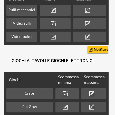
Rulli meccanici
Video rulli
Video poker
Modificare
GIOCHI AI TAVOLI E GIOCHI ELETTRONICI
Scommessa
Scommessa
Giochi
minima
massima
Craps
Pai Gow