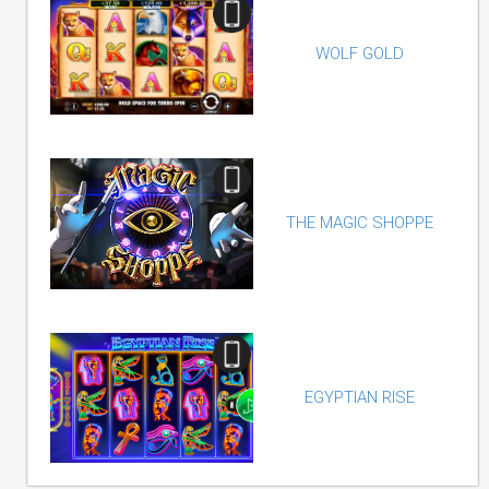
WOLF GOLD
THE MAGIC SHOPPE
EGYPTIAN RISE