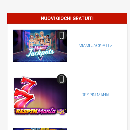
NUOVI GIOCHI GRATUITI
MIAMI JACKPOTS
RESPIN MANIA