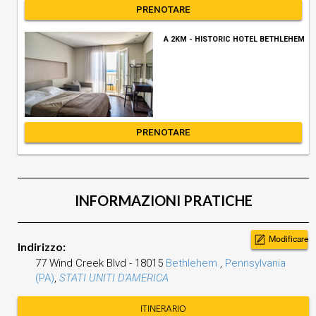
PRENOTARE
A 2KM - HISTORIC HOTEL BETHLEHEM
PRENOTARE
INFORMAZIONI PRATICHE
Modificare
Indirizzo:
77 Wind Creek Blvd
-
18015
Bethlehem
,
Pennsylvania
(PA)
,
STATI UNITI D'AMERICA
ITINERARIO