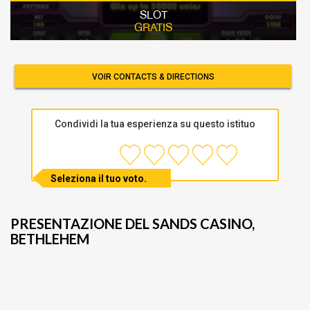
SLOT
GRATIS
VOIR CONTACTS & DIRECTIONS
Condividi la tua esperienza su questo istituo
Seleziona il tuo voto.
PRESENTAZIONE DEL SANDS CASINO,
BETHLEHEM