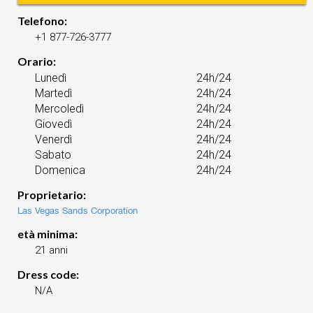
Telefono:
+1 877-726-3777
Orario:
Lunedì
24h/24
Martedì
24h/24
Mercoledì
24h/24
Giovedì
24h/24
Venerdì
24h/24
Sabato
24h/24
Domenica
24h/24
Proprietario:
Las Vegas Sands Corporation
età minima:
21 anni
Dress code:
N/A