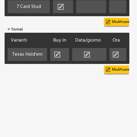
7 Card Stud
Modificare
> Tornei
Varianti
Buy In
Data/giorno
Ora
Texas Hold'em
Modificare