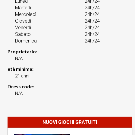
Lunedì
24h/24
Martedì
24h/24
Mercoledì
24h/24
Giovedì
24h/24
Venerdì
24h/24
Sabato
24h/24
Domenica
24h/24
Proprietario:
N/A
età minima:
21 anni
Dress code:
N/A
NUOVI GIOCHI GRATUITI