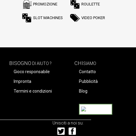
PROMOZIONE
ROULETTE
SLOT MACHINES
VIDEO POKER
BISOGNO
CHI
DI AIUTO ?
SIAMO
Gioco responsabile
Contatto
Impronta
Pubblicità
Termini e condizioni
Blog
Unisciti a noi su: