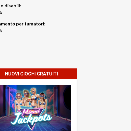
o disabili:
A
amento per fumatori:
A
NUOVI GIOCHI GRATUITI