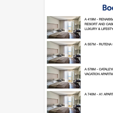
A 419M - RENAIS
RESORT AND CASI
LUXURY & LIFEST
A 557M - RUTENA 
A 578M - CATALEY
VACATION APART
A 740M - A1 APA