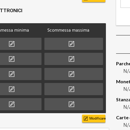
ETTRONICI
messa minima
Scommessa massima
Parche
N/
Moneta
N/
Stanza
N/
Carte 
Modificare
N/