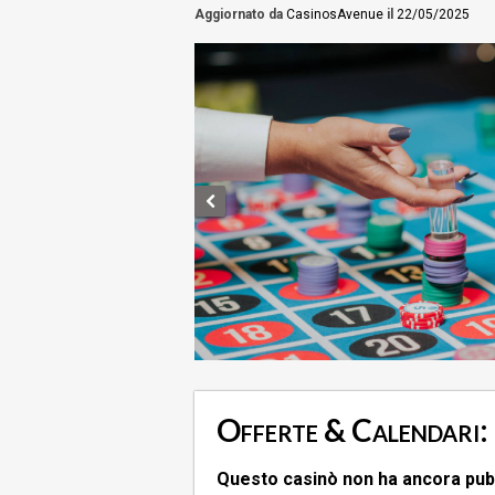
Aggiornato da
CasinosAvenue
il
22/05/2025
Offerte & Calendari:
Questo casinò non ha ancora pubb