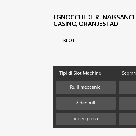
I GNOCCHI DE RENAISSANC
CASINO, ORANJESTAD
SLOT
Tipi di Slot Machine
Scomm
Rulli meccanici
Video rulli
Video poker