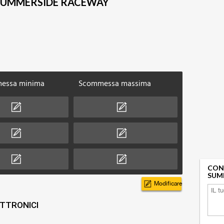
 SUMMERSIDE RACEWAY
essa minima
Scommessa massima
CONT
SUM
Modificare
ETTRONICI