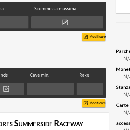
ma
Scommessa massima
Modificare
Parche
N/
Moneta
inds
Cave min.
Rake
N/
Stanza
N/
Modificare
Carte 
N/
ores Summerside Raceway
access