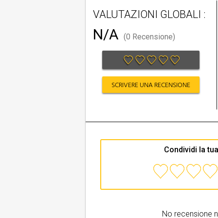
VALUTAZIONI GLOBALI :
N/A
(0 Recensione)
SCRIVERE UNA RECENSIONE
Condividi la tu
No recensione n