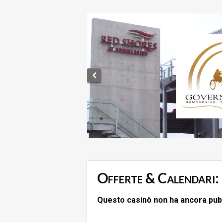
Offerte & Calendari:
Questo casinò non ha ancora pubb