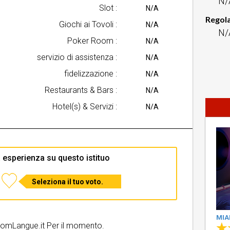
N/
Slot :
N/A
Regol
Giochi ai Tovoli :
N/A
N/
Poker Room :
N/A
servizio di assistenza :
N/A
fidelizzazione :
N/A
Restaurants & Bars :
N/A
Hotel(s) & Servizi :
N/A
a esperienza su questo istituo
Seleziona il tuo voto.
MIA
omLangue.it Per il momento.