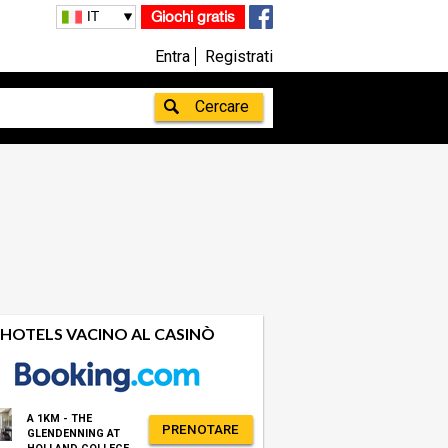
IT
Giochi gratis
Entra
Registrati
HOTELS VACINO AL CASINÒ
A 1KM - THE
PRENOTARE
GLENDENNING AT