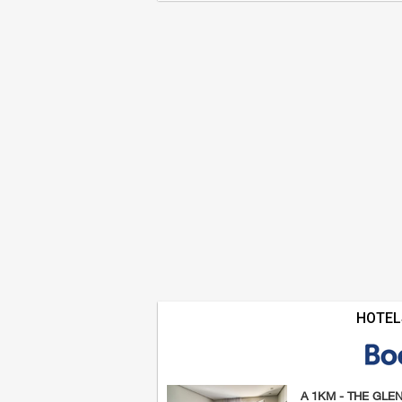
HOTEL
A 1KM - THE GLE