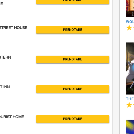
PRENOTARE
GE
WOL
 STREET HOUSE
PRENOTARE
STERN
PRENOTARE
T INN
PRENOTARE
THE
OURIST HOME
PRENOTARE