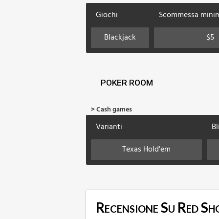
Giochi
Scommessa mini
Blackjack
$5
POKER ROOM
> Cash games
Varianti
Bl
Texas Hold'em
Recensione Su Red Sh