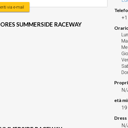
riti via e-mail
Telefo
+1
SHORES SUMMERSIDE RACEWAY
Orario
Lun
Mar
Mer
Gio
Ven
Sa
Do
Propri
N/
età mi
19
Dress 
N/