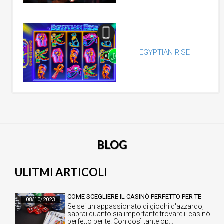
EGYPTIAN RISE
BLOG
ULITMI ARTICOLI
COME SCEGLIERE IL CASINÒ PERFETTO PER TE
08/10/2023
Se sei un appassionato di giochi d'azzardo,
saprai quanto sia importante trovare il casinò
perfetto per te. Con così tante op…