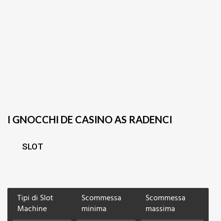
I GNOCCHI DE CASINO AS RADENCI
SLOT
Tipi di Slot
Scommessa
Scommessa
Machine
minima
massima