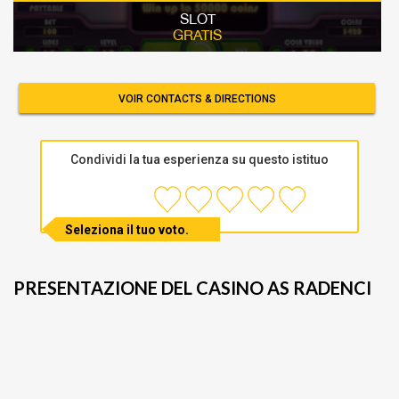
SLOT
GRATIS
VOIR CONTACTS & DIRECTIONS
Condividi la tua esperienza su questo istituo
Seleziona il tuo voto.
PRESENTAZIONE DEL CASINO AS RADENCI