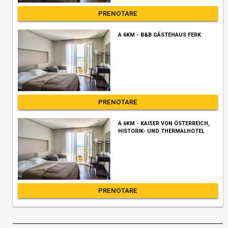
PRENOTARE
A 6KM - B&B GÄSTEHAUS FERK
PRENOTARE
A 6KM - KAISER VON ÖSTERREICH,
HISTORIK- UND THERMALHOTEL
PRENOTARE