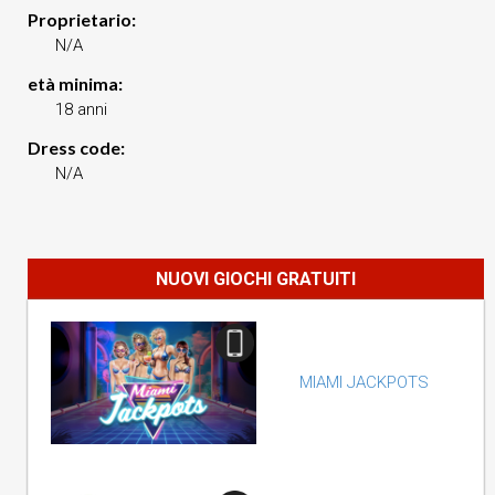
Proprietario:
N/A
età minima:
18 anni
Dress code:
N/A
NUOVI GIOCHI GRATUITI
MIAMI JACKPOTS