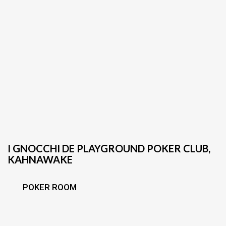
I GNOCCHI DE PLAYGROUND POKER CLUB,
KAHNAWAKE
POKER ROOM