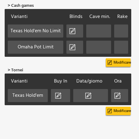
> Cash games
Varianti
Blinds
Cave min.
Rake
Texas Hold'em No Limit
Omaha Pot Limit
Modificare
> Tornei
Varianti
Buy In
Data/giorno
Ora
Texas Hold'em
Modificare