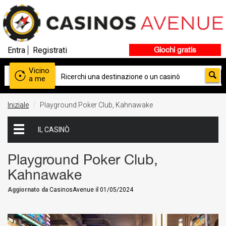
Entra
Registrati
Giochi gratis
Vicino
a me
Iniziale
Playground Poker Club, Kahnawake
IL CASINÒ
Playground Poker Club,
Kahnawake
Aggiornato da
CasinosAvenue
il
01/05/2024