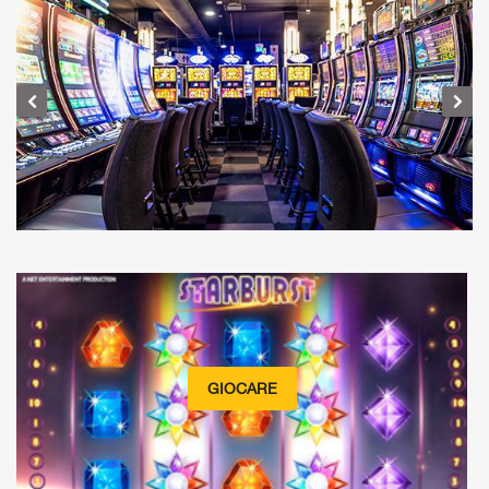
GIOCARE