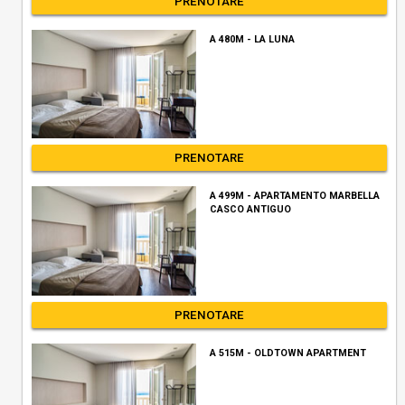
PRENOTARE
A 480M - LA LUNA
PRENOTARE
A 499M - APARTAMENTO MARBELLA
CASCO ANTIGUO
PRENOTARE
A 515M - OLDTOWN APARTMENT