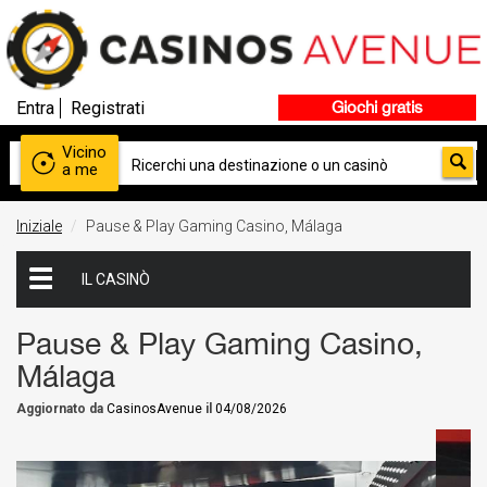
Entra
Registrati
Giochi gratis
Vicino
a me
Iniziale
Pause & Play Gaming Casino, Málaga
IL CASINÒ
Pause & Play Gaming Casino,
Málaga
Aggiornato da
CasinosAvenue
il
04/08/2026