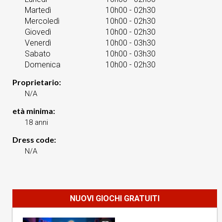
Martedì
10h00 - 02h30
Mercoledì
10h00 - 02h30
Giovedì
10h00 - 02h30
Venerdì
10h00 - 03h30
Sabato
10h00 - 03h30
Domenica
10h00 - 02h30
Proprietario:
N/A
età minima:
18 anni
Dress code:
N/A
NUOVI GIOCHI GRATUITI