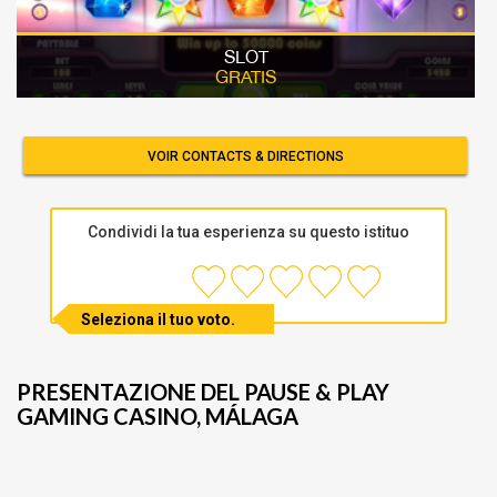
SLOT
GRATIS
VOIR CONTACTS & DIRECTIONS
Condividi la tua esperienza su questo istituo
Seleziona il tuo voto.
PRESENTAZIONE DEL PAUSE & PLAY
GAMING CASINO, MÁLAGA