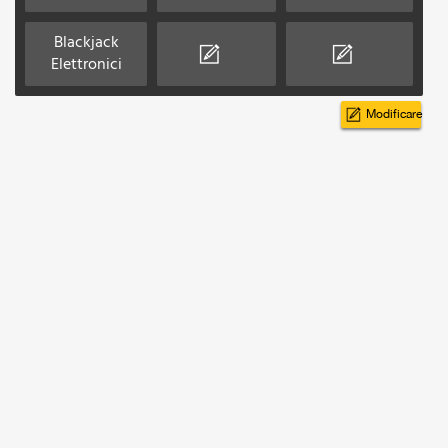
Blackjack
Elettronici
Modificare