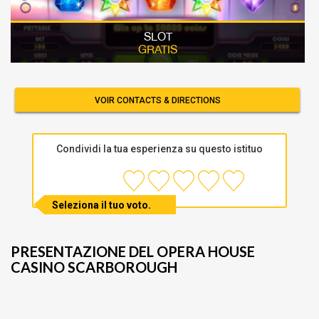
SLOT
GRATIS
VOIR CONTACTS & DIRECTIONS
Condividi la tua esperienza su questo istituo
Seleziona il tuo voto.
PRESENTAZIONE DEL OPERA HOUSE
CASINO SCARBOROUGH