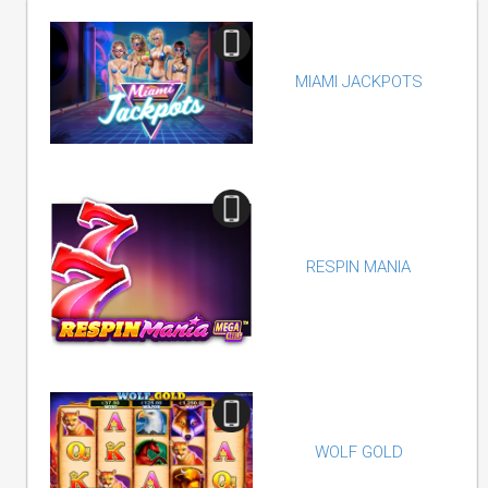
MIAMI JACKPOTS
RESPIN MANIA
WOLF GOLD