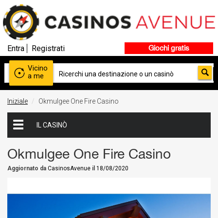
Entra
Registrati
Giochi gratis
Vicino
a me
Iniziale
Okmulgee One Fire Casino
IL CASINÒ
Okmulgee One Fire Casino
Aggiornato da
CasinosAvenue
il
18/08/2020