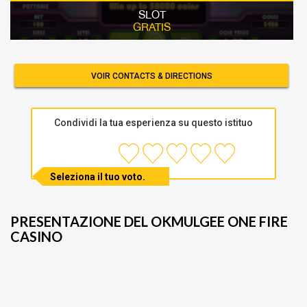
SLOT
GRATIS
VOIR CONTACTS & DIRECTIONS
Condividi la tua esperienza su questo istituo
Seleziona il tuo voto.
PRESENTAZIONE DEL OKMULGEE ONE FIRE
CASINO