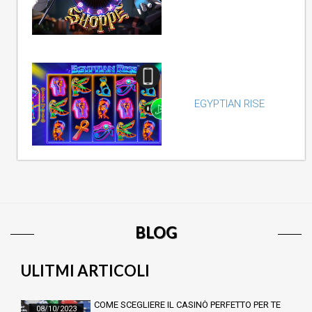
EGYPTIAN RISE
BLOG
ULITMI ARTICOLI
COME SCEGLIERE IL CASINÒ PERFETTO PER TE
08/10/2023