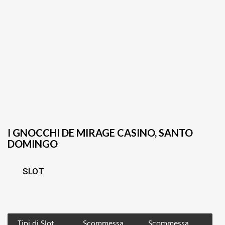
I GNOCCHI DE MIRAGE CASINO, SANTO
DOMINGO
SLOT
Tipi di Slot
Scommessa
Scommessa