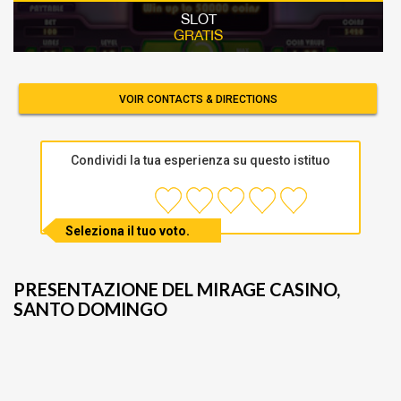
SLOT
GRATIS
VOIR CONTACTS & DIRECTIONS
Condividi la tua esperienza su questo istituo
Seleziona il tuo voto.
PRESENTAZIONE DEL MIRAGE CASINO,
SANTO DOMINGO