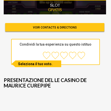
SLOT
GRATIS
VOIR CONTACTS & DIRECTIONS
Condividi la tua esperienza su questo istituo
Seleziona il tuo voto.
PRESENTAZIONE DEL LE CASINO DE
MAURICE CUREPIPE