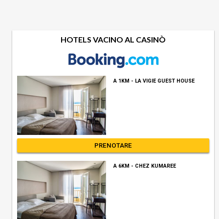
HOTELS VACINO AL CASINÒ
A 1KM - LA VIGIE GUEST HOUSE
PRENOTARE
A 6KM - CHEZ KUMAREE