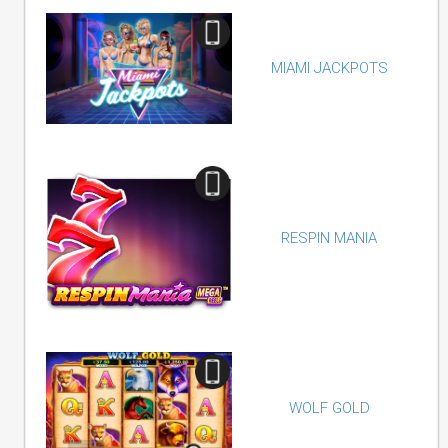
MIAMI JACKPOTS
RESPIN MANIA
WOLF GOLD