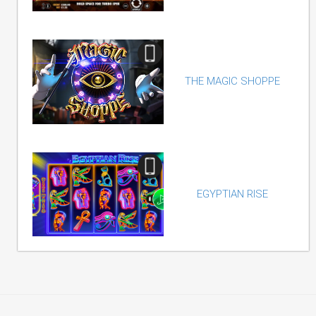
THE MAGIC SHOPPE
EGYPTIAN RISE