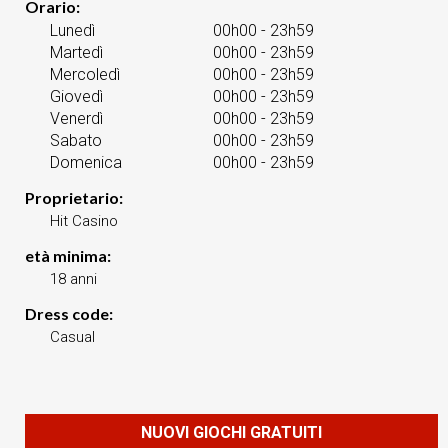
Orario:
Lunedì
00h00 - 23h59
Martedì
00h00 - 23h59
Mercoledì
00h00 - 23h59
Giovedì
00h00 - 23h59
Venerdì
00h00 - 23h59
Sabato
00h00 - 23h59
Domenica
00h00 - 23h59
Proprietario:
Hit Casino
età minima:
18 anni
Dress code:
Casual
NUOVI GIOCHI GRATUITI