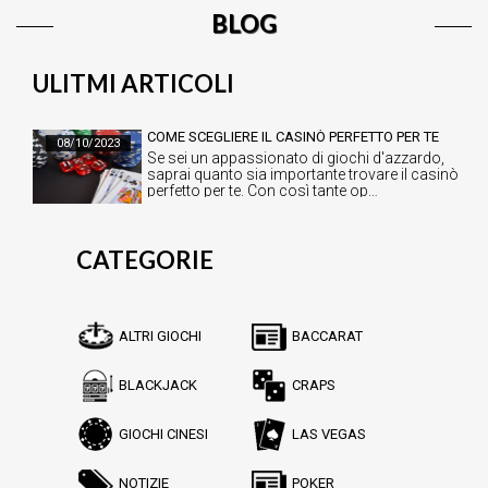
BLOG
ULITMI ARTICOLI
COME SCEGLIERE IL CASINÒ PERFETTO PER TE
08/10/2023
Se sei un appassionato di giochi d'azzardo,
saprai quanto sia importante trovare il casinò
perfetto per te. Con così tante op…
CATEGORIE
ALTRI GIOCHI
BACCARAT
BLACKJACK
CRAPS
GIOCHI CINESI
LAS VEGAS
NOTIZIE
POKER