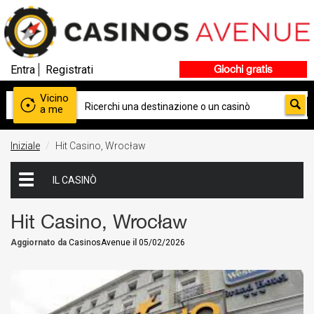
Entra
Registrati
Giochi gratis
Vicino
a me
Iniziale
Hit Casino, Wrocław
IL CASINÒ
Hit Casino, Wrocław
Aggiornato da
CasinosAvenue
il
05/02/2026