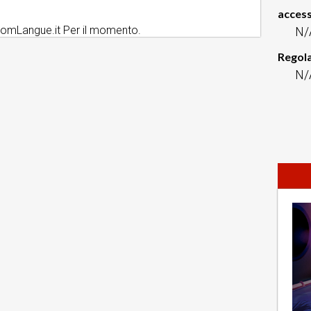
access
omLangue.it Per il momento.
N/
Regol
N/