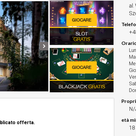
al.
Sz
GIOCARE
Telefo
+4
SLOT
GRATIS
Orario
Lun
Mar
Mer
GIOCARE
Gio
Ven
Sa
BLACKJACK
GRATIS
Do
Propri
N/
età mi
licato offerta.
18