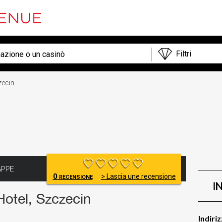
zecin
APPE
0
> Lascia une recensione
RECENSIONE
I
otel, Szczecin
Indiriz