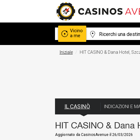
Vicino
a me
Iniziale
HIT CASINO & Dana Hotel, Szc
IL CASINÒ
INDICAZIONI E M
HIT CASINO & Dana H
Aggiornato da
CasinosAvenue
il
26/03/2026