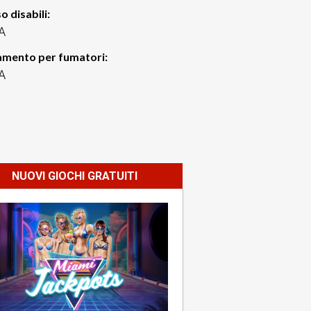
o disabili:
A
amento per fumatori:
A
NUOVI GIOCHI GRATUITI