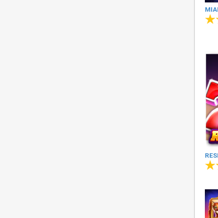
MIA
RES