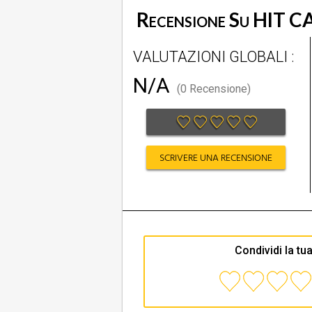
Recensione Su HIT C
VALUTAZIONI GLOBALI :
N/A
(0 Recensione)
SCRIVERE UNA RECENSIONE
Condividi la tu