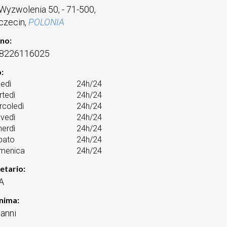
 Wyzwolenia 50,
-
71-500,
czecin,
POLONIA
no:
8226116025
:
edì
24h/24
tedì
24h/24
coledì
24h/24
vedì
24h/24
erdì
24h/24
bato
24h/24
menica
24h/24
etario:
A
nima:
 anni