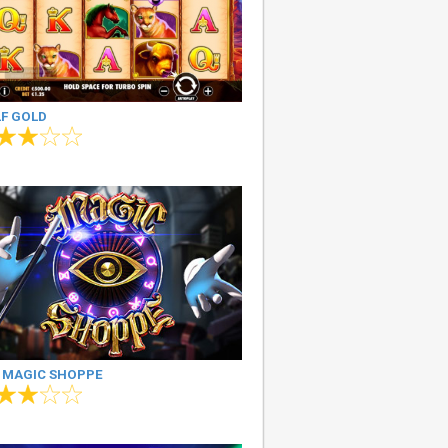
F GOLD
 MAGIC SHOPPE