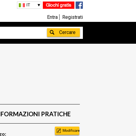
IT
Giochi gratis
Entra
Registrati
NFORMAZIONI PRATICHE
Modificare
zo: