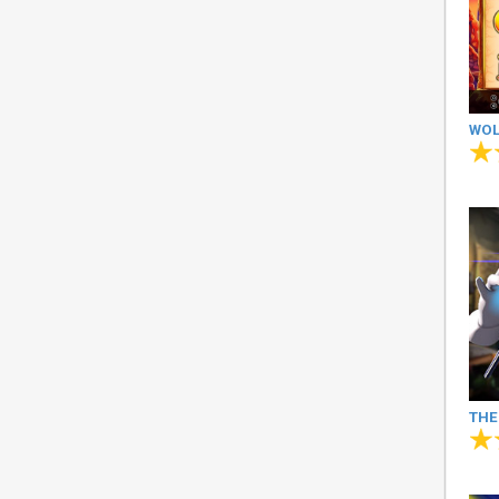
WOL
THE