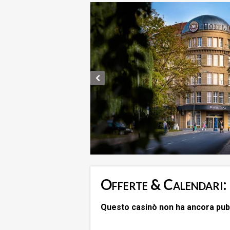
Offerte & Calendari:
Questo casinò non ha ancora pubb