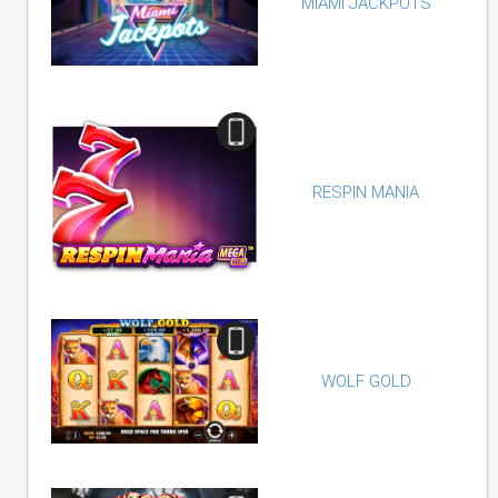
MIAMI JACKPOTS
RESPIN MANIA
WOLF GOLD