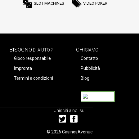
SLOT MACHINES
VIDEO POKER
BISOGNO
CHI
DI AIUTO ?
SIAMO
Gioco responsabile
Contatto
Impronta
Pubblicità
Termini e condizioni
Blog
Unisciti a noi su:
© 2026
CasinosAvenue