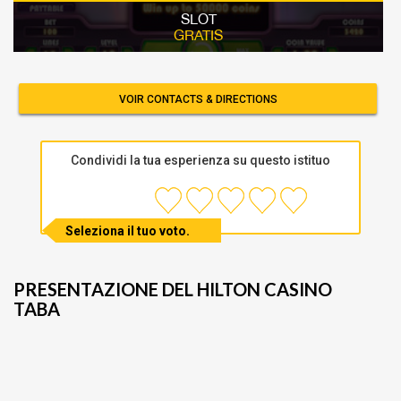
SLOT
GRATIS
VOIR CONTACTS & DIRECTIONS
Condividi la tua esperienza su questo istituo
Seleziona il tuo voto.
PRESENTAZIONE DEL HILTON CASINO
TABA