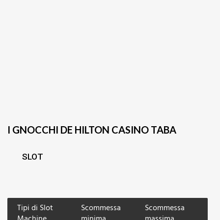
I GNOCCHI DE HILTON CASINO TABA
SLOT
Tipi di Slot
Scommessa
Scommessa
Machine
minima
massima