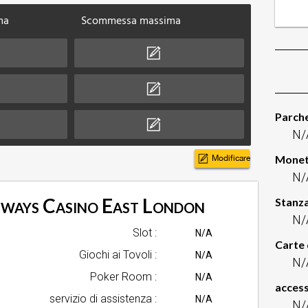
ma
Scommessa massima
Parche
N/
Moneta
Modificare
N/
gways Casino East London
Stanza
N/
Slot :
N/A
Carte 
Giochi ai Tovoli :
N/A
N/
Poker Room :
N/A
access
servizio di assistenza :
N/A
N/