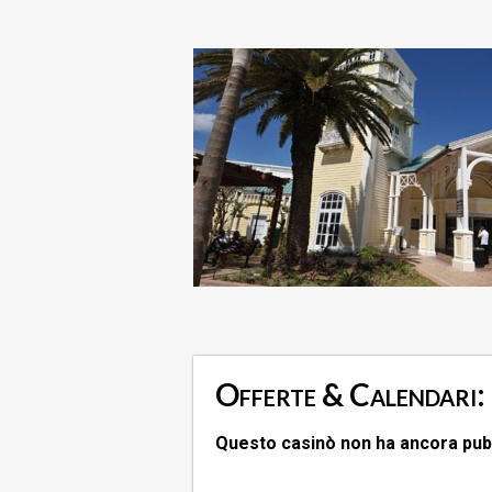
Offerte & Calendari:
Questo casinò non ha ancora pubb