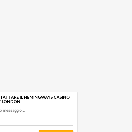
TATTARE IL HEMINGWAYS CASINO
T LONDON