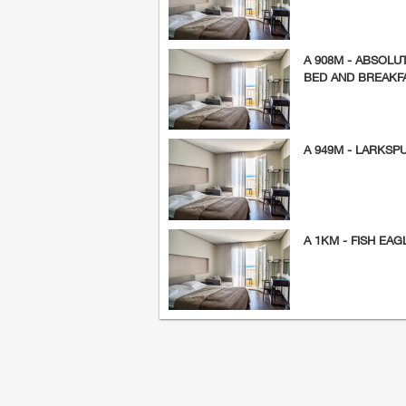
A 908M - ABSOL
BED AND BREAKF
A 949M - LARKSP
A 1KM - FISH EA