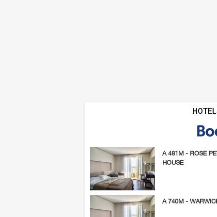
HOTEL
A 481M - ROSE P
HOUSE
A 740M - WARWIC