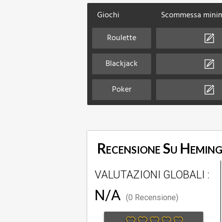
Giochi
Scommessa mini
Roulette
Blackjack
Poker
Recensione Su Hemin
VALUTAZIONI GLOBALI :
N/A
(0 Recensione)