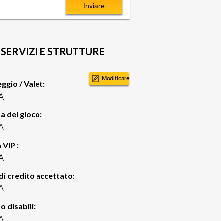
Inviare
SERVIZI E STRUTTURE
Modificare
ggio / Valet:
A
 del gioco:
A
 VIP :
A
di credito accettato:
A
o disabili:
A