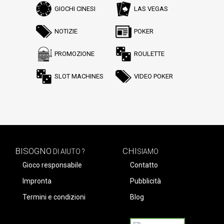
GIOCHI CINESI
LAS VEGAS
NOTIZIE
POKER
PROMOZIONE
ROULETTE
SLOT MACHINES
VIDEO POKER
BISOGNO
CHI
DI AIUTO ?
SIAMO
Gioco responsabile
Contatto
Impronta
Pubblicità
Termini e condizioni
Blog