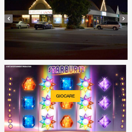
GIOCARE