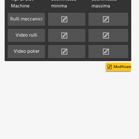
Machine
minima
massima
Rulli meccanici
Video rulli
Video poker
Modificare