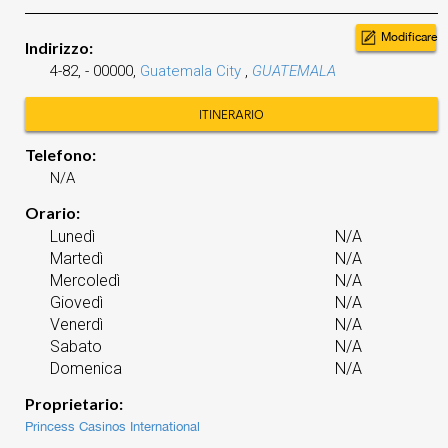
Modificare
Indirizzo:
4-82,
-
00000,
Guatemala City
,
GUATEMALA
ITINERARIO
Telefono:
N/A
Orario:
Lunedì
N/A
Martedì
N/A
Mercoledì
N/A
Giovedì
N/A
Venerdì
N/A
Sabato
N/A
Domenica
N/A
Proprietario:
Princess Casinos International