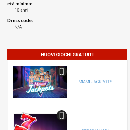
età minima:
18 anni
Dress code:
N/A
NUOVI GIOCHI GRATUITI
MIAMI JACKPOTS