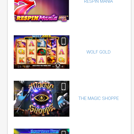
RESPIN MANIA
WOLF GOLD
THE MAGIC SHOPPE