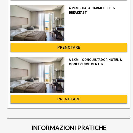
A 2KM - CASA CARMEL BED &
BREAKFAST
PRENOTARE
A 3KM - CONQUISTADOR HOTEL &
CONFERENCE CENTER
PRENOTARE
INFORMAZIONI PRATICHE