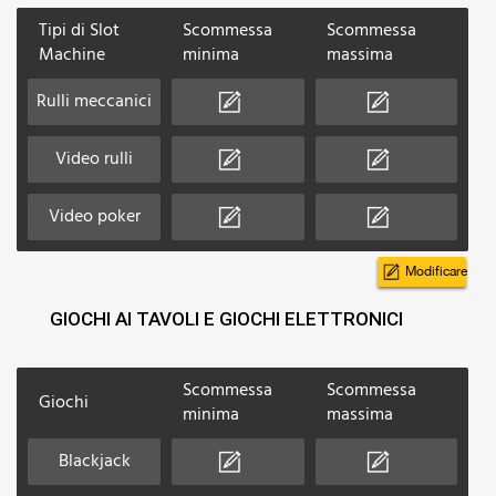
Tipi di Slot
Scommessa
Scommessa
Machine
minima
massima
Rulli meccanici
Video rulli
Video poker
Modificare
GIOCHI AI TAVOLI E GIOCHI ELETTRONICI
Scommessa
Scommessa
Giochi
minima
massima
Blackjack