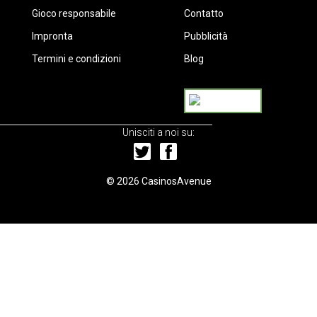
Gioco responsabile
Contatto
Impronta
Pubblicità
Termini e condizioni
Blog
Unisciti a noi su:
© 2026
CasinosAvenue