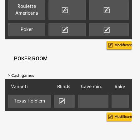
Roulette
Americana
Poker
Modificare
POKER ROOM
> Cash games
Varianti
Blinds
Cave min.
Rake
Texas Hold'em
Modificare