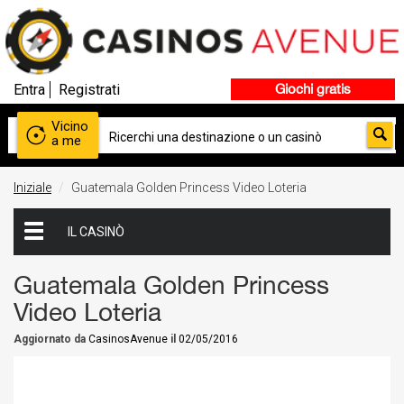
Entra
Registrati
Giochi gratis
Vicino
a me
Iniziale
Guatemala Golden Princess Video Loteria
IL CASINÒ
Guatemala Golden Princess
Video Loteria
Aggiornato da
CasinosAvenue
il
02/05/2016