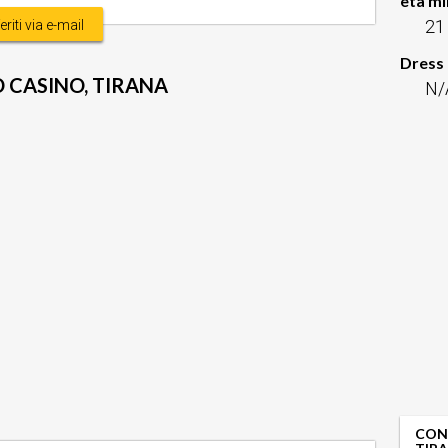
età mi
21
riti via e-mail
Dress 
 CASINO, TIRANA
N/
CON