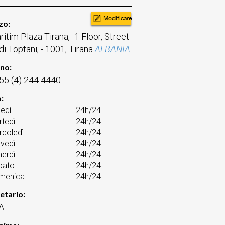
Modificare
zo:
itim Plaza Tirana, -1 Floor, Street
i Toptani,
-
1001,
Tirana
ALBANIA
no:
55 (4) 244 4440
:
edì
24h/24
tedì
24h/24
coledì
24h/24
vedì
24h/24
erdì
24h/24
bato
24h/24
menica
24h/24
etario:
A