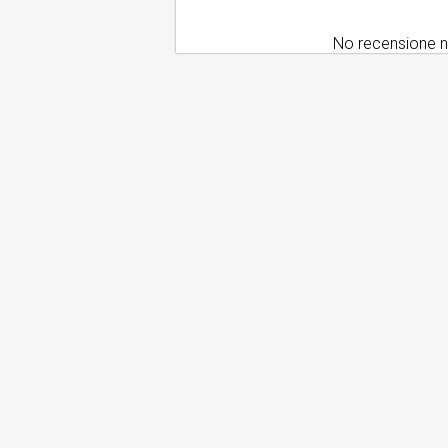
No recensione n