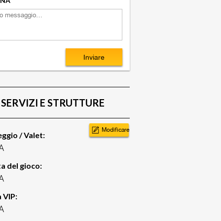
ANA
Inviare
SERVIZI E STRUTTURE
Modificare
ggio / Valet:
A
 del gioco:
A
 VIP:
A