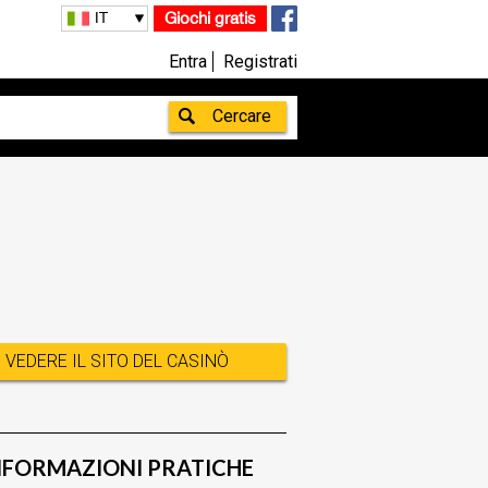
IT
Giochi gratis
Entra
Registrati
VEDERE IL SITO DEL CASINÒ
NFORMAZIONI PRATICHE