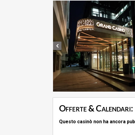
Offerte & Calendari:
Questo casinò non ha ancora pubb