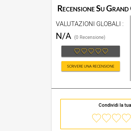
Recensione Su Grand 
VALUTAZIONI GLOBALI :
N/A
(0 Recensione)
SCRIVERE UNA RECENSIONE
Condividi la tu