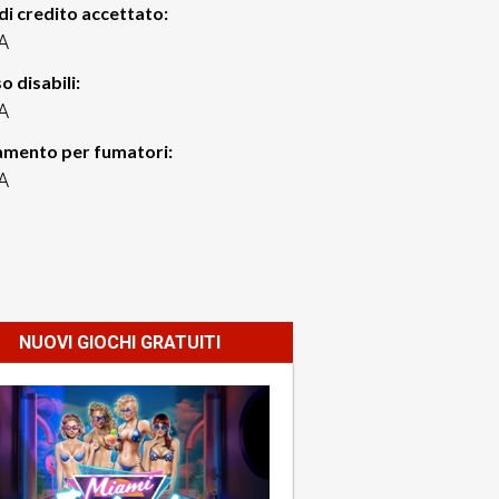
di credito accettato:
A
o disabili:
A
amento per fumatori:
A
NUOVI GIOCHI GRATUITI