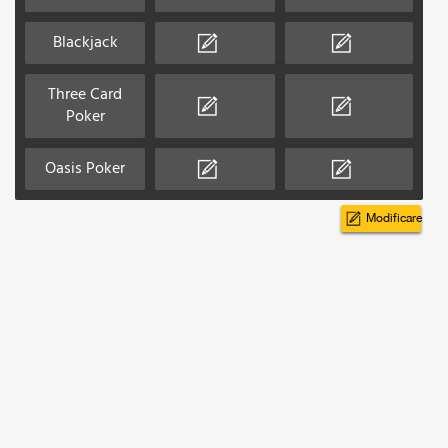
Blackjack
Three Card
Poker
Oasis Poker
Modificare