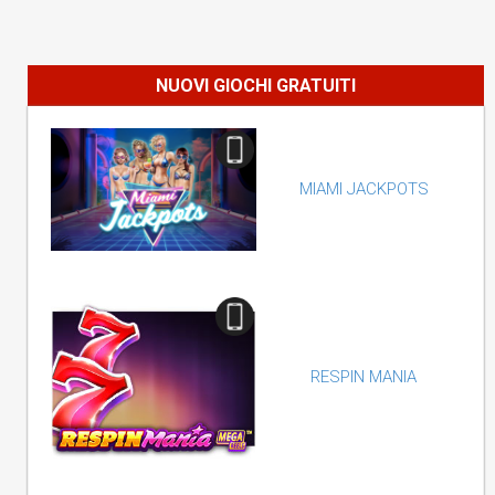
NUOVI GIOCHI GRATUITI
MIAMI JACKPOTS
RESPIN MANIA