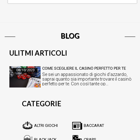
BLOG
ULITMI ARTICOLI
COME SCEGLIERE IL CASINÒ PERFETTO PER TE
08/10/2023
Se sei un appassionato di giochi d'azzardo,
saprai quanto sia importante trovare il casinò
perfetto per te. Con così tante op…
CATEGORIE
ALTRI GIOCHI
BACCARAT
BLACKJACK
CRAPS