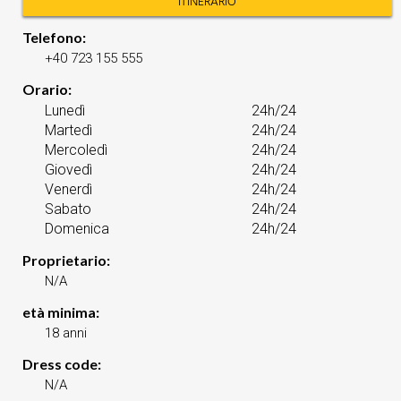
ITINERARIO
Telefono:
+40 723 155 555
Orario:
Lunedì
24h/24
Martedì
24h/24
Mercoledì
24h/24
Giovedì
24h/24
Venerdì
24h/24
Sabato
24h/24
Domenica
24h/24
Proprietario:
N/A
età minima:
18 anni
Dress code:
N/A