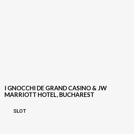
I GNOCCHI DE GRAND CASINO & JW
MARRIOTT HOTEL, BUCHAREST
SLOT