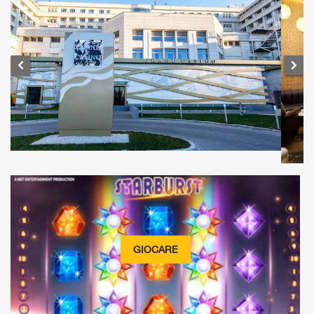
GIOCARE