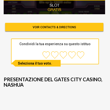
SLOT
GRATIS
VOIR CONTACTS & DIRECTIONS
Condividi la tua esperienza su questo istituo
Seleziona il tuo voto.
PRESENTAZIONE DEL GATES CITY CASINO,
NASHUA