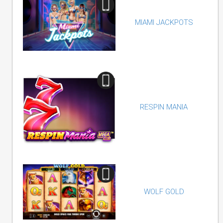
MIAMI JACKPOTS
RESPIN MANIA
WOLF GOLD