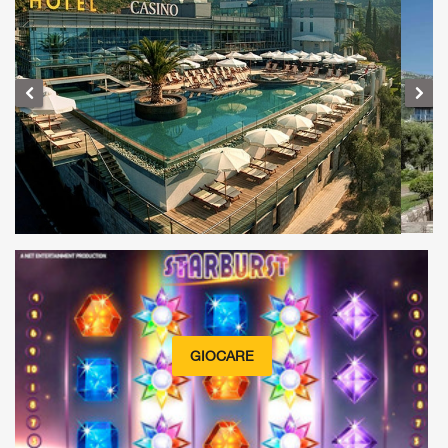
GIOCARE