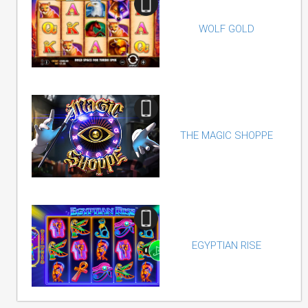
WOLF GOLD
THE MAGIC SHOPPE
EGYPTIAN RISE