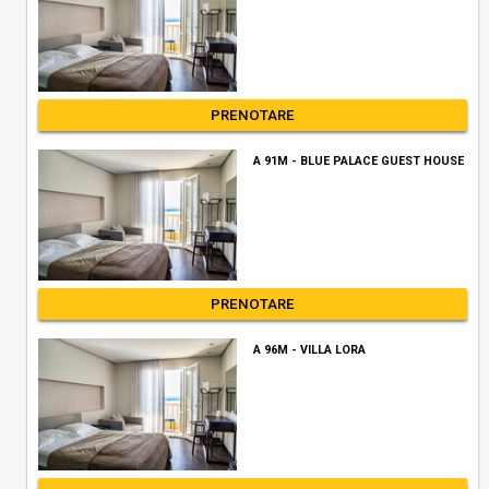
PRENOTARE
A 91M - BLUE PALACE GUEST HOUSE
PRENOTARE
A 96M - VILLA LORA