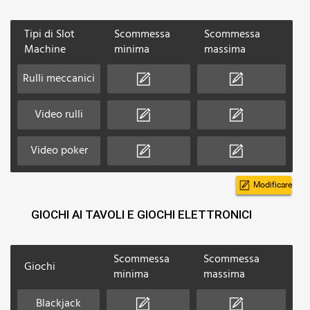
Tipi di Slot
Scommessa
Scommessa
Machine
minima
massima
Rulli meccanici
Video rulli
Video poker
Modificare
GIOCHI AI TAVOLI E GIOCHI ELETTRONICI
Scommessa
Scommessa
Giochi
minima
massima
Blackjack