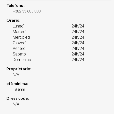
Telefono:
+382 33 685 000
Orario:
Lunedì
24h/24
Martedì
24h/24
Mercoledì
24h/24
Giovedì
24h/24
Venerdì
24h/24
Sabato
24h/24
Domenica
24h/24
Proprietario:
N/A
età minima:
18 anni
Dress code:
N/A