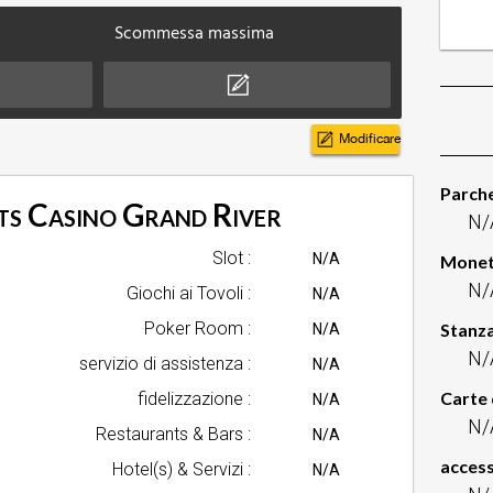
Scommessa massima
Modificare
Parche
ts Casino Grand River
N/
Slot :
N/A
Moneta
N/
Giochi ai Tovoli :
N/A
Poker Room :
Stanza
N/A
N/
servizio di assistenza :
N/A
Carte 
fidelizzazione :
N/A
N/
Restaurants & Bars :
N/A
access
Hotel(s) & Servizi :
N/A