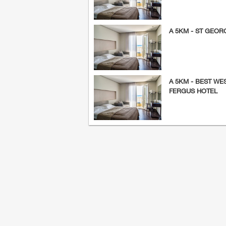
A 5KM - ST GEOR
A 5KM - BEST WE
FERGUS HOTEL