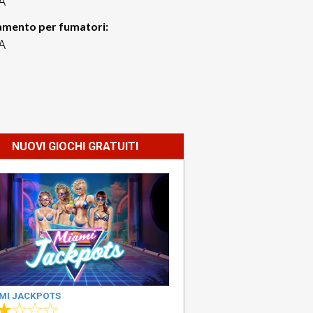
A
amento per fumatori:
A
NUOVI GIOCHI GRATUITI
MI JACKPOTS