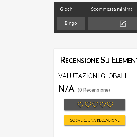
Giochi
Scommessa minima
Bingo
Recensione Su Elemen
VALUTAZIONI GLOBALI :
N/A
(0 Recensione)
SCRIVERE UNA RECENSIONE