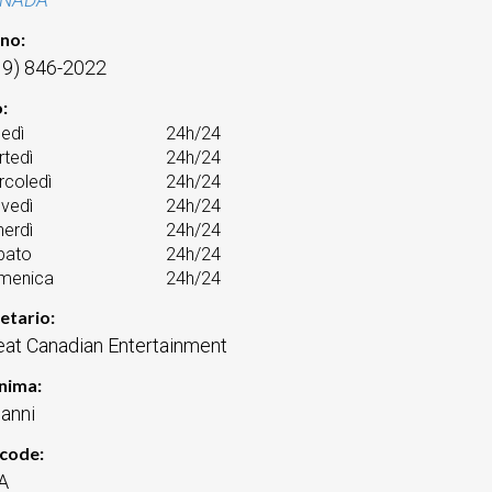
no:
19) 846-2022
:
edì
24h/24
tedì
24h/24
coledì
24h/24
vedì
24h/24
erdì
24h/24
bato
24h/24
menica
24h/24
etario:
eat Canadian Entertainment
nima:
 anni
code:
A