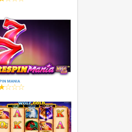
PIN MANIA