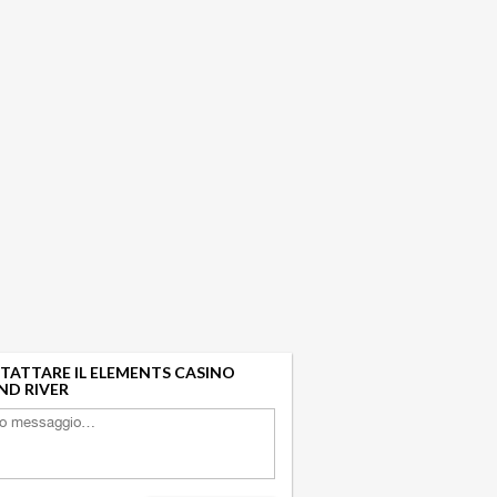
TATTARE IL ELEMENTS CASINO
ND RIVER