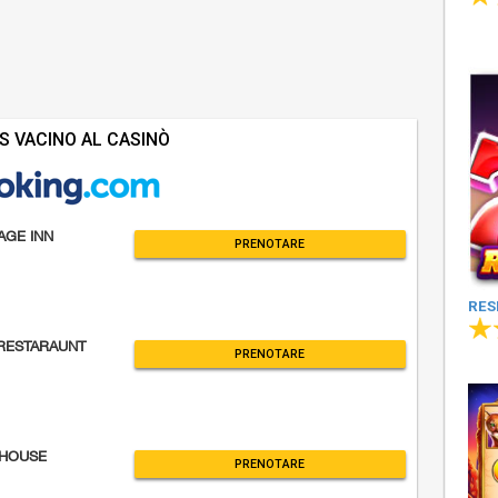
S VACINO AL CASINÒ
LAGE INN
PRENOTARE
RES
 RESTARAUNT
PRENOTARE
 HOUSE
PRENOTARE