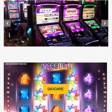
GIOCARE