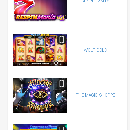
RESPIN MANIA
WOLF GOLD
THE MAGIC SHOPPE