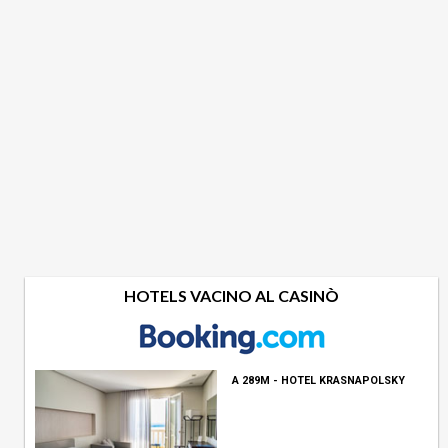
HOTELS VACINO AL CASINÒ
A 289M - HOTEL KRASNAPOLSKY