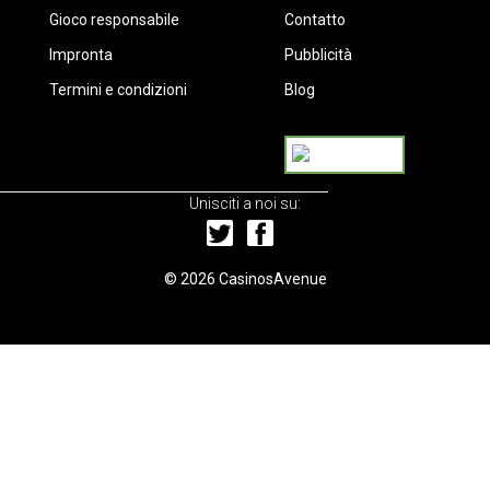
Gioco responsabile
Contatto
Impronta
Pubblicità
Termini e condizioni
Blog
Unisciti a noi su:
© 2026
CasinosAvenue