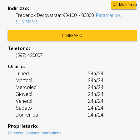
Modificare
Indirizzo:
Frederick Derbystraat 99-100,
-
00000,
Paramaribo
,
SURINAME
ITINERARIO
Telefono:
(597) 420007
Orario:
Lunedì
24h/24
Martedì
24h/24
Mercoledì
24h/24
Giovedì
24h/24
Venerdì
24h/24
Sabato
24h/24
Domenica
24h/24
Proprietario:
Princess Casinos International