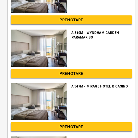
PRENOTARE
A 310M - WYNDHAM GARDEN
PARAMARIBO
PRENOTARE
A 347M - MIRAGE HOTEL & CASINO
PRENOTARE