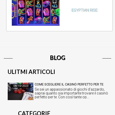
EGYPTIAN RISE
BLOG
ULITMI ARTICOLI
COME SCEGLIERE IL CASINÒ PERFETTO PER TE
08/10/2023
Se sei un appassionato di giochi d'azzardo,
saprai quanto sia importante trovare il casinò
perfetto per te. Con così tante op…
CATEGORIE