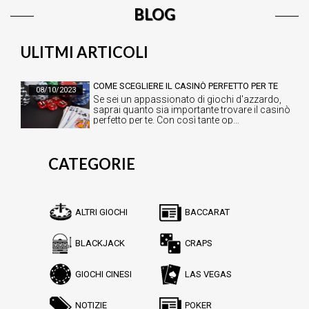
BLOG
ULITMI ARTICOLI
COME SCEGLIERE IL CASINÒ PERFETTO PER TE
08/10/2023
Se sei un appassionato di giochi d'azzardo,
saprai quanto sia importante trovare il casinò
perfetto per te. Con così tante op…
CATEGORIE
ALTRI GIOCHI
BACCARAT
BLACKJACK
CRAPS
GIOCHI CINESI
LAS VEGAS
NOTIZIE
POKER