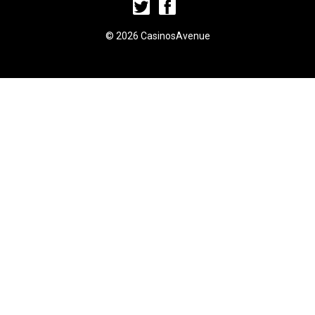
© 2026
CasinosAvenue