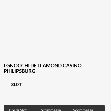
I GNOCCHI DE DIAMOND CASINO,
PHILIPSBURG
SLOT
Tipi di Slot
Scommessa
Scommessa