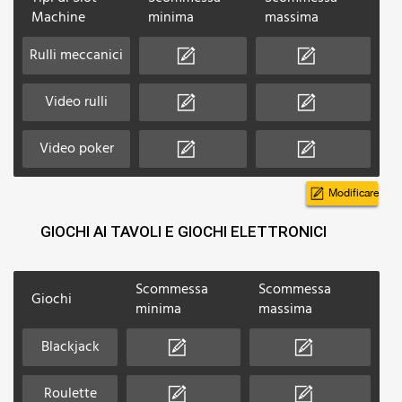
Machine
minima
massima
Rulli meccanici
Video rulli
Video poker
Modificare
GIOCHI AI TAVOLI E GIOCHI ELETTRONICI
Scommessa
Scommessa
Giochi
minima
massima
Blackjack
Roulette