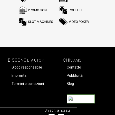
PROMOZIONE
ROULETTE
SLOT MACHINES
VIDEO POKER
BISOGNO
CHI
DI AIUTO ?
SIAMO
Gioco responsabile
Contatto
Impronta
Pubblicità
Termini e condizioni
Blog
Unisciti a noi su: