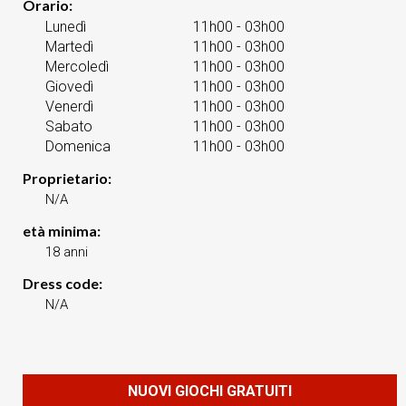
Orario:
Lunedì
11h00 - 03h00
Martedì
11h00 - 03h00
Mercoledì
11h00 - 03h00
Giovedì
11h00 - 03h00
Venerdì
11h00 - 03h00
Sabato
11h00 - 03h00
Domenica
11h00 - 03h00
Proprietario:
N/A
età minima:
18 anni
Dress code:
N/A
NUOVI GIOCHI GRATUITI