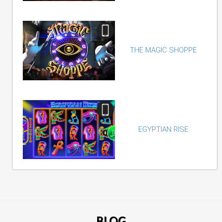
THE MAGIC SHOPPE
EGYPTIAN RISE
BLOG