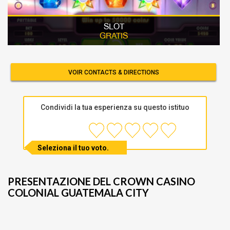
SLOT
GRATIS
VOIR CONTACTS & DIRECTIONS
Condividi la tua esperienza su questo istituo
Seleziona il tuo voto.
PRESENTAZIONE DEL CROWN CASINO
COLONIAL GUATEMALA CITY