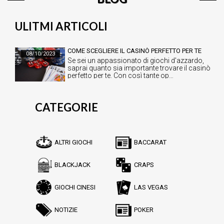
ULITMI ARTICOLI
COME SCEGLIERE IL CASINÒ PERFETTO PER TE
08/10/2023
Se sei un appassionato di giochi d'azzardo,
saprai quanto sia importante trovare il casinò
perfetto per te. Con così tante op…
CATEGORIE
ALTRI GIOCHI
BACCARAT
BLACKJACK
CRAPS
GIOCHI CINESI
LAS VEGAS
NOTIZIE
POKER