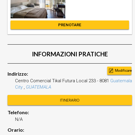
PRENOTARE
INFORMAZIONI PRATICHE
Modificare
Indirizzo:
Centro Comercial Tikal Futura Local 233
-
8081
Guatemala
City
,
GUATEMALA
ITINERARIO
Telefono:
N/A
Orario: