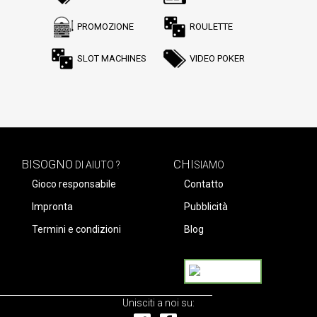
PROMOZIONE
ROULETTE
SLOT MACHINES
VIDEO POKER
BISOGNO
CHI
DI AIUTO ?
SIAMO
Gioco responsabile
Contatto
Impronta
Pubblicità
Termini e condizioni
Blog
Unisciti a noi su: