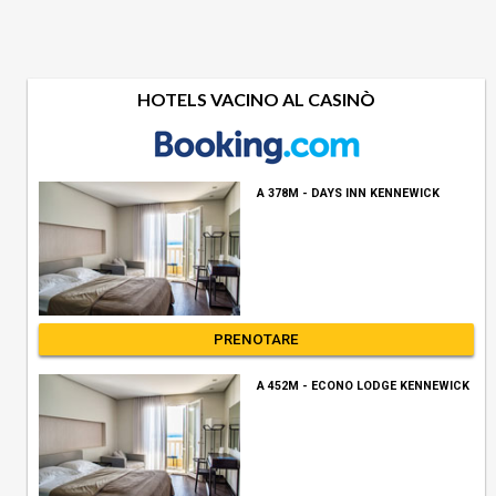
HOTELS VACINO AL CASINÒ
A 378M - DAYS INN KENNEWICK
PRENOTARE
A 452M - ECONO LODGE KENNEWICK