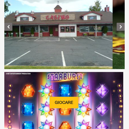
GIOCARE