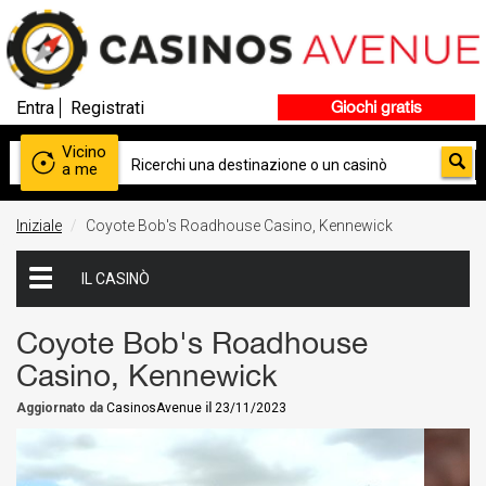
Entra
Registrati
Giochi gratis
Vicino
a me
Iniziale
Coyote Bob's Roadhouse Casino, Kennewick
IL CASINÒ
Coyote Bob's Roadhouse
Casino, Kennewick
Aggiornato da
CasinosAvenue
il
23/11/2023