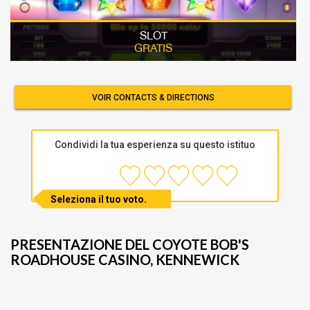
SLOT
GRATIS
VOIR CONTACTS & DIRECTIONS
Condividi la tua esperienza su questo istituo
Seleziona il tuo voto.
PRESENTAZIONE DEL COYOTE BOB'S
ROADHOUSE CASINO, KENNEWICK