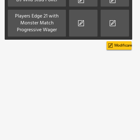
DJ Wild Stud Poker
Players Edge 21 with
Monster Match
Progressive Wager
Modificare