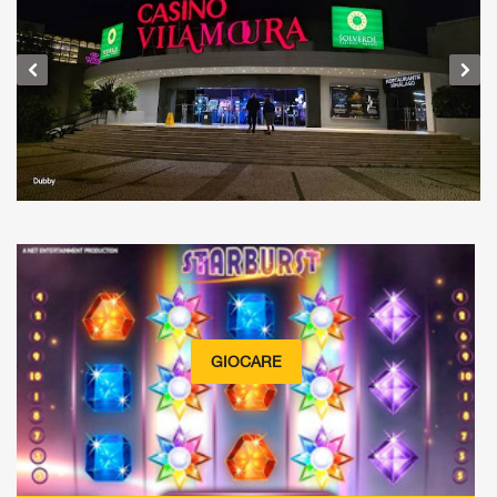
GIOCARE