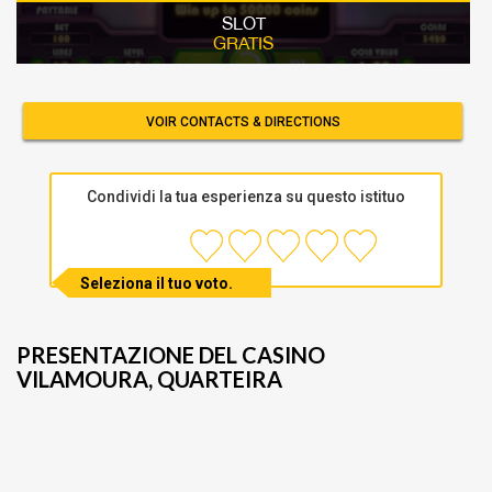
SLOT
GRATIS
VOIR CONTACTS & DIRECTIONS
Condividi la tua esperienza su questo istituo
Seleziona il tuo voto.
PRESENTAZIONE DEL CASINO
VILAMOURA, QUARTEIRA