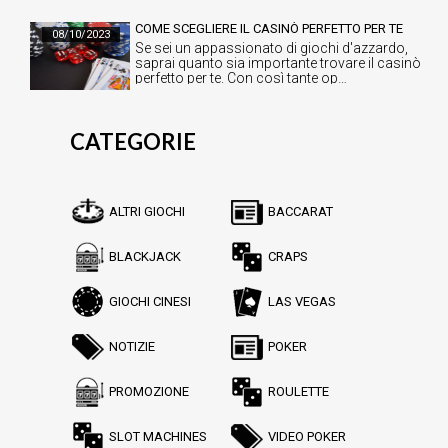
COME SCEGLIERE IL CASINÒ PERFETTO PER TE
08/10/2023
Se sei un appassionato di giochi d'azzardo,
saprai quanto sia importante trovare il casinò
perfetto per te. Con così tante op…
CATEGORIE
ALTRI GIOCHI
BACCARAT
BLACKJACK
CRAPS
GIOCHI CINESI
LAS VEGAS
NOTIZIE
POKER
PROMOZIONE
ROULETTE
SLOT MACHINES
VIDEO POKER