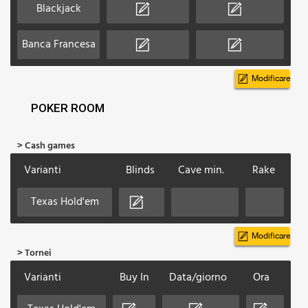
Blackjack
Banca Francesa
Modificare
POKER ROOM
> Cash games
Varianti
Blinds
Cave min.
Rake
Texas Hold'em
Modificare
> Tornei
Varianti
Buy In
Data/giorno
Ora