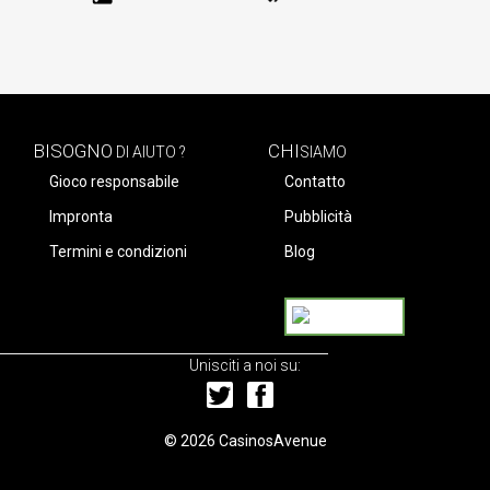
BISOGNO
CHI
DI AIUTO ?
SIAMO
Gioco responsabile
Contatto
Impronta
Pubblicità
Termini e condizioni
Blog
Unisciti a noi su:
© 2026
CasinosAvenue