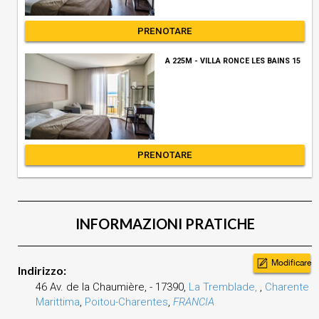
PRENOTARE
A 225M - VILLA RONCE LES BAINS 15
PRENOTARE
INFORMAZIONI PRATICHE
Modificare
Indirizzo:
46 Av. de la Chaumière,
-
17390,
La Tremblade,
,
Charente
Marittima
,
Poitou-Charentes
,
FRANCIA