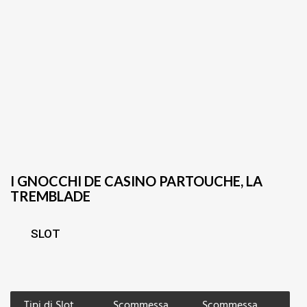
I GNOCCHI DE CASINO PARTOUCHE, LA
TREMBLADE
SLOT
Tipi di Slot
Scommessa
Scommessa