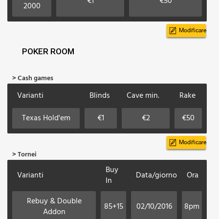
€1
€50
2000
Modificare
POKER ROOM
> Cash games
Varianti
Blinds
Cave min.
Rake
Texas Hold'em
€1
€2
€50
Modificare
> Tornei
Buy
Varianti
Data/giorno
Ora
In
Rebuy & Double
85+15
02/10/2016
8pm
Addon