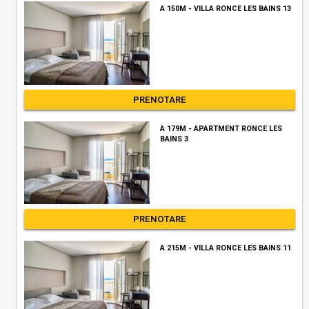
A 150M - VILLA RONCE LES BAINS 13
PRENOTARE
A 179M - APARTMENT RONCE LES
BAINS 3
PRENOTARE
A 215M - VILLA RONCE LES BAINS 11