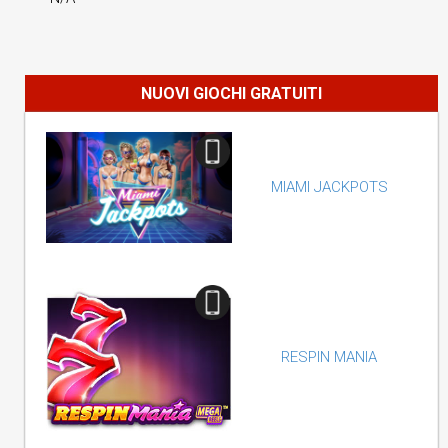
NUOVI GIOCHI GRATUITI
MIAMI JACKPOTS
RESPIN MANIA