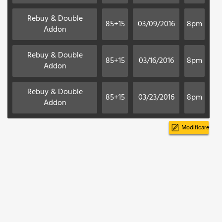
Rebuy & Double
85+15
03/09/2016
8pm
Addon
Rebuy & Double
85+15
03/16/2016
8pm
Addon
Rebuy & Double
85+15
03/23/2016
8pm
Addon
Modificare