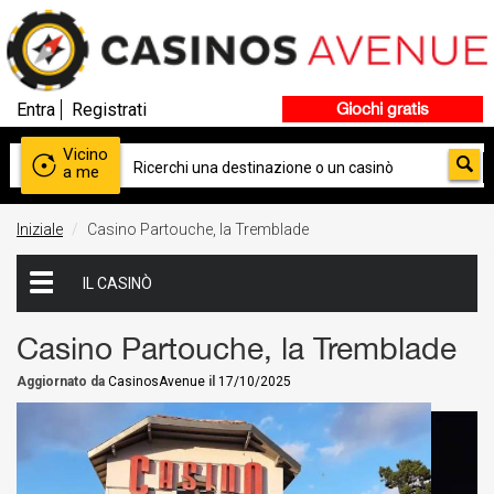
Entra
Registrati
Giochi gratis
Vicino
a me
Iniziale
Casino Partouche, la Tremblade
IL CASINÒ
Casino Partouche, la Tremblade
Aggiornato da
CasinosAvenue
il
17/10/2025