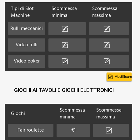
Tipi di Slot
Scommessa
Scommessa
Machine
minima
massima
Rulli meccanici
Video rulli
Video poker
Modificare
GIOCHI AI TAVOLI E GIOCHI ELETTRONICI
Scommessa
Scommessa
Giochi
minima
massima
Fair roulette
€1