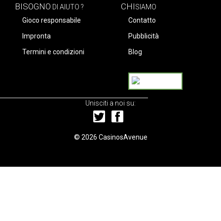
BISOGNO
CHI
DI AIUTO ?
SIAMO
Gioco responsabile
Contatto
Impronta
Pubblicità
Termini e condizioni
Blog
Unisciti a noi su:
© 2026
CasinosAvenue