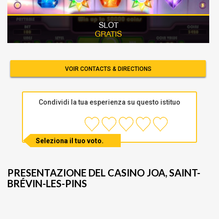
SLOT
GRATIS
VOIR CONTACTS & DIRECTIONS
Condividi la tua esperienza su questo istituo
Seleziona il tuo voto.
PRESENTAZIONE DEL CASINO JOA, SAINT-
BRÉVIN-LES-PINS