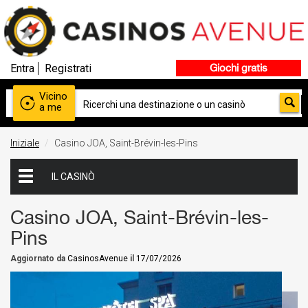
Entra
Registrati
Giochi gratis
Vicino
a me
Iniziale
Casino JOA, Saint-Brévin-les-Pins
IL CASINÒ
Casino JOA, Saint-Brévin-les-
Pins
Aggiornato da
CasinosAvenue
il
17/07/2026