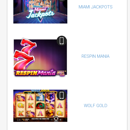
MIAMI JACKPOTS
RESPIN MANIA
WOLF GOLD