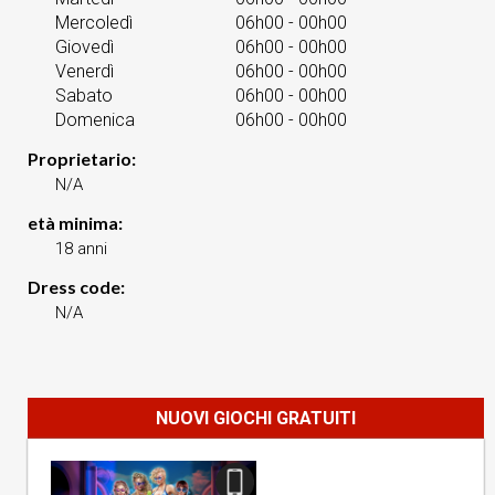
Mercoledì
06h00 - 00h00
Giovedì
06h00 - 00h00
Venerdì
06h00 - 00h00
Sabato
06h00 - 00h00
Domenica
06h00 - 00h00
Proprietario:
N/A
età minima:
18 anni
Dress code:
N/A
NUOVI GIOCHI GRATUITI