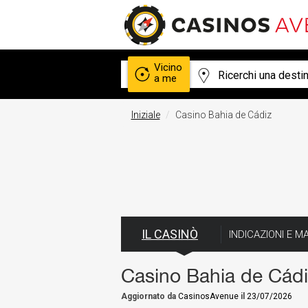
Vicino
a me
Iniziale
Casino Bahia de Cádiz
IL CASINÒ
INDICAZIONI E M
Casino Bahia de Cádi
Aggiornato da
CasinosAvenue
il
23/07/2026