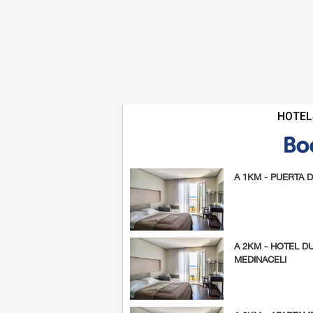
HOTEL
A 1KM - PUERTA 
A 2KM - HOTEL D
MEDINACELI