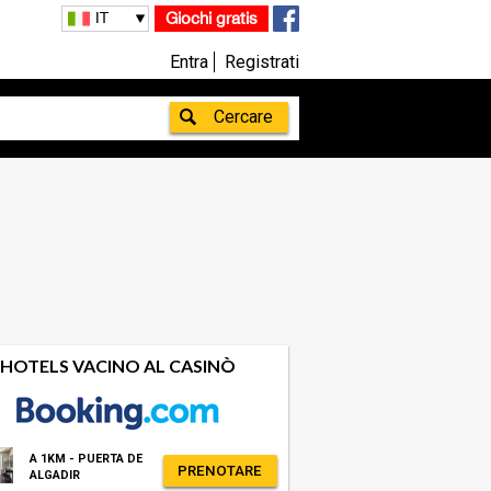
IT
Giochi gratis
Entra
Registrati
HOTELS VACINO AL CASINÒ
A 1KM - PUERTA DE
PRENOTARE
ALGADIR