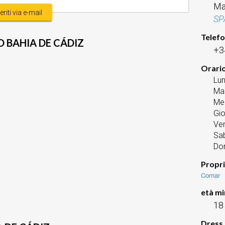
Mar
riti via e-mail
SP
Telefo
 BAHIA DE CÁDIZ
+3
Orario
Lun
Mar
Mer
Gio
Ven
Sa
Do
Propri
Comar
età mi
18
Dress 