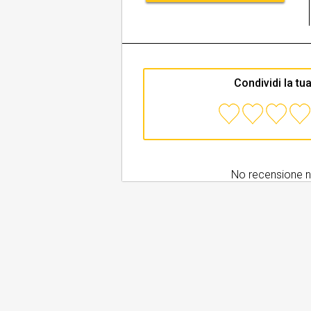
Condividi la tu
No recensione n