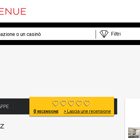
APPE
0
> Lascia une recensione
RECENSIONE
z