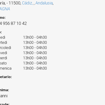
ía,
-
11500,
Cádiz,
,
Andalusia
,
AGNA
no:
4 956 87 10 42
:
edì
13h00 - 04h30
tedì
13h00 - 04h30
coledì
13h00 - 04h30
vedì
13h00 - 04h30
erdì
13h00 - 04h30
bato
13h00 - 04h30
menica
13h00 - 04h30
etario:
nima:
 anni
code: