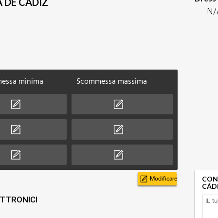
A DE CÁDIZ
N/
essa minima
Scommessa massima
CONT
Modificare
CÁD
ETTRONICI