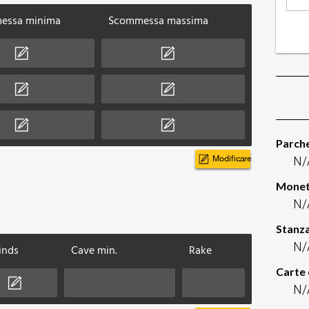
essa minima
Scommessa massima
Parche
Modificare
N/
Moneta
N/
Stanza
N/
inds
Cave min.
Rake
Carte 
N/