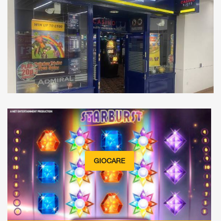
GIOCARE