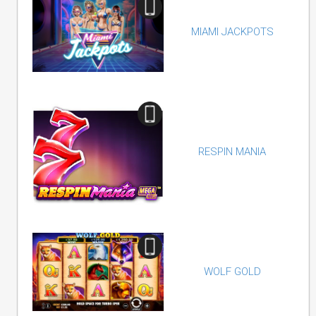
MIAMI JACKPOTS
RESPIN MANIA
WOLF GOLD