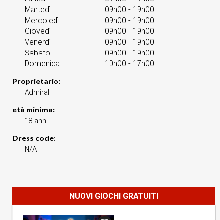
Martedì
09h00 - 19h00
Mercoledì
09h00 - 19h00
Giovedì
09h00 - 19h00
Venerdì
09h00 - 19h00
Sabato
09h00 - 19h00
Domenica
10h00 - 17h00
Proprietario:
Admiral
età minima:
18 anni
Dress code:
N/A
NUOVI GIOCHI GRATUITI