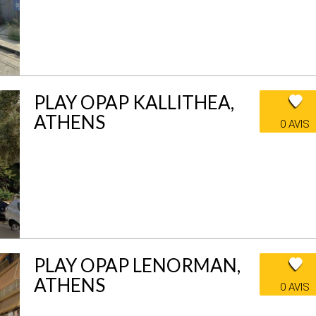
PLAY OPAP KALLITHEA,
ATHENS
0 AVIS
PLAY OPAP LENORMAN,
ATHENS
0 AVIS