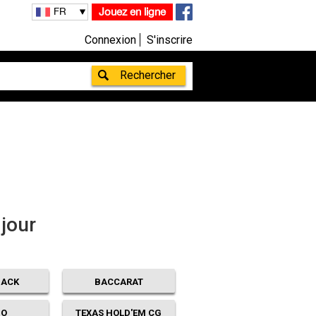
FR
Jouez en ligne
Connexion
S'inscrire
jour
JACK
BACCARAT
GO
TEXAS HOLD'EM CG