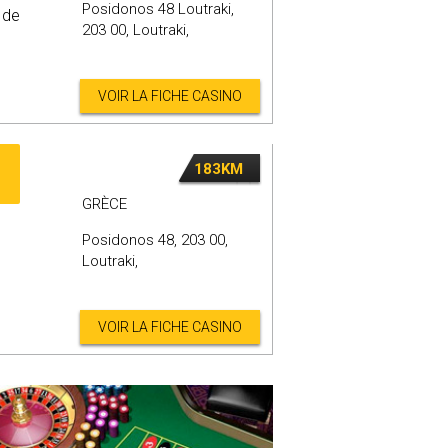
Posidonos 48 Loutraki,
 de
203 00,
Loutraki,
VOIR LA FICHE CASINO
183KM
GRÈCE
Posidonos 48,
203 00,
Loutraki,
VOIR LA FICHE CASINO