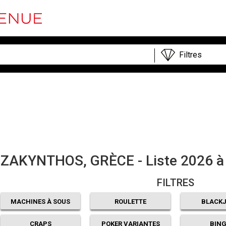
ZAKYNTHOS, GRÈCE - Liste 2026 à 
FILTRES
MACHINES À SOUS
ROULETTE
BLACK
CRAPS
POKER VARIANTES
BIN