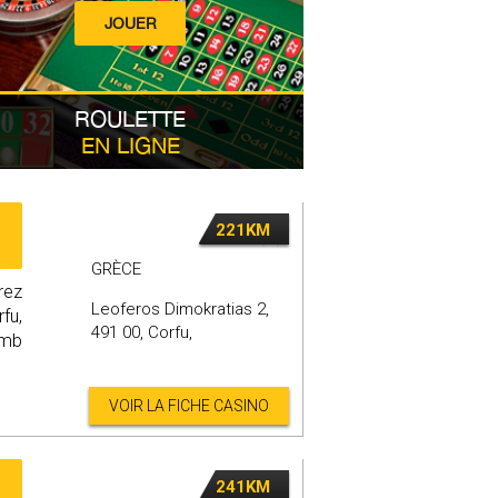
JOUER
ROULETTE
EN LIGNE
221KM
GRÈCE
rez
Leoferos Dimokratias 2,
fu,
491 00,
Corfu,
amb
VOIR LA FICHE CASINO
241KM