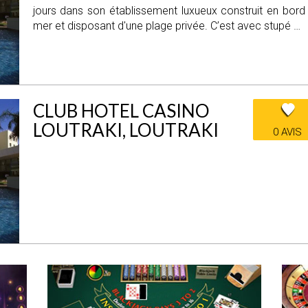
jours dans son établissement luxueux construit en bord
mer et disposant d'une plage privée. C’est avec stupé …
CLUB HOTEL CASINO
LOUTRAKI, LOUTRAKI
0 AVIS