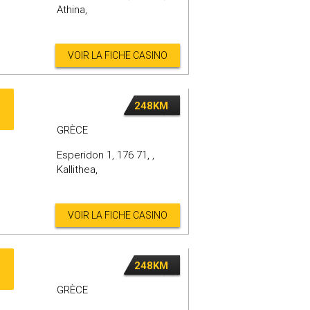
Athina,
VOIR LA FICHE CASINO
248KM
GRÈCE
Esperidon 1,
176 71, ,
Kallithea,
VOIR LA FICHE CASINO
248KM
GRÈCE