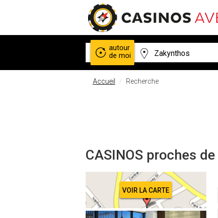
autour
de moi
Accueil
Recherche
CASINOS proches de 
VOIR LA CARTE