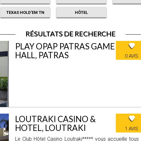
TEXAS HOLD'EM TN
HÔTEL
RÉSULTATS DE RECHERCHE
PLAY OPAP PATRAS GAME
HALL, PATRAS
0 AVIS
LOUTRAKI CASINO &
HOTEL, LOUTRAKI
1 AVIS
Le Club Hôtel Casino Loutraki***** vous accueille tous 